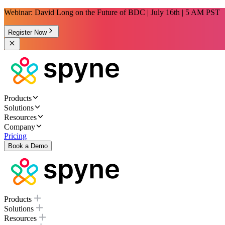
Webinar: David Long on the Future of BDC | July 16th | 5 AM PST
Register Now
Products
Solutions
Resources
Company
Pricing
Book a Demo
Products
Solutions
Resources