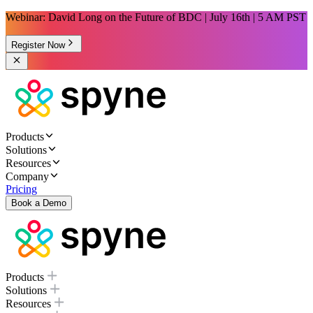
Webinar: David Long on the Future of BDC | July 16th | 5 AM PST
Register Now
Products
Solutions
Resources
Company
Pricing
Book a Demo
Products
Solutions
Resources