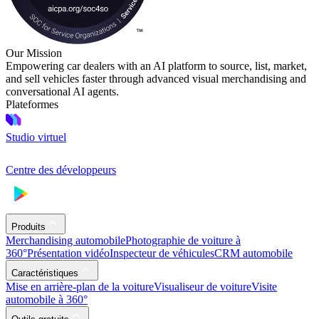
Our Mission
Empowering car dealers with an AI platform to source, list, market,
and sell vehicles faster through advanced visual merchandising and
conversational AI agents.
Plateformes
Studio virtuel
Centre des développeurs
Produits
Merchandising automobile
Photographie de voiture à
360°
Présentation vidéo
Inspecteur de véhicules
CRM automobile
Caractéristiques
Mise en arrière-plan de la voiture
Visualiseur de voiture
Visite
automobile à 360°