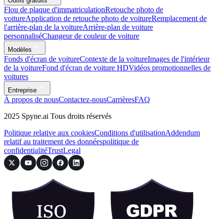
Outils gratuits
Flou de plaque d'immatriculation
Retouche photo de
voiture
Application de retouche photo de voiture
Remplacement de
l'arrière-plan de la voiture
Arrière-plan de voiture
personnalisé
Changeur de couleur de voiture
Modèles
Fonds d'écran de voiture
Contexte de la voiture
Images de l'intérieur
de la voiture
Fond d'écran de voiture HD
Vidéos promotionnelles de
voitures
Entreprise
À propos de nous
Contactez-nous
Carrières
FAQ
2025 Spyne.ai Tous droits réservés
Politique relative aux cookies
Conditions d'utilisation
Addendum
relatif au traitement des données
politique de
confidentialité
Trust
Legal