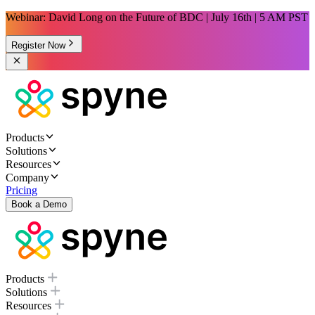
Webinar: David Long on the Future of BDC | July 16th | 5 AM PST
Register Now
Products
Solutions
Resources
Company
Pricing
Book a Demo
Products
Solutions
Resources