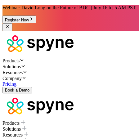
Webinar: David Long on the Future of BDC | July 16th | 5 AM PST
Register Now
Products
Solutions
Resources
Company
Pricing
Book a Demo
Products
Solutions
Resources