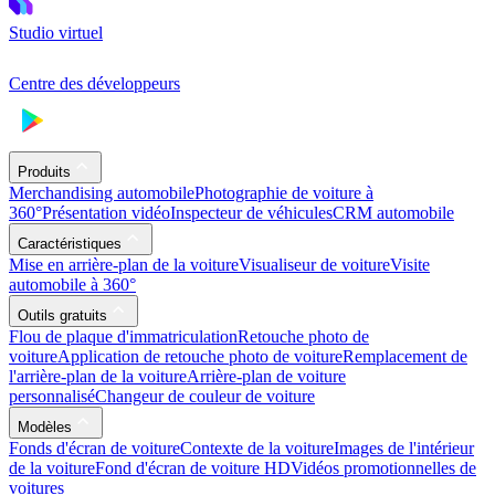
Studio virtuel
Centre des développeurs
Produits
Merchandising automobile
Photographie de voiture à
360°
Présentation vidéo
Inspecteur de véhicules
CRM automobile
Caractéristiques
Mise en arrière-plan de la voiture
Visualiseur de voiture
Visite
automobile à 360°
Outils gratuits
Flou de plaque d'immatriculation
Retouche photo de
voiture
Application de retouche photo de voiture
Remplacement de
l'arrière-plan de la voiture
Arrière-plan de voiture
personnalisé
Changeur de couleur de voiture
Modèles
Fonds d'écran de voiture
Contexte de la voiture
Images de l'intérieur
de la voiture
Fond d'écran de voiture HD
Vidéos promotionnelles de
voitures