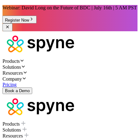
Webinar: David Long on the Future of BDC | July 16th | 5 AM PST
Register Now
Products
Solutions
Resources
Company
Pricing
Book a Demo
Products
Solutions
Resources