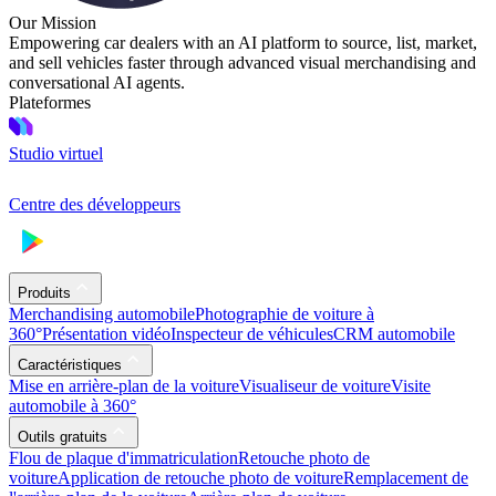
Our Mission
Empowering car dealers with an AI platform to source, list, market,
and sell vehicles faster through advanced visual merchandising and
conversational AI agents.
Plateformes
Studio virtuel
Centre des développeurs
Produits
Merchandising automobile
Photographie de voiture à
360°
Présentation vidéo
Inspecteur de véhicules
CRM automobile
Caractéristiques
Mise en arrière-plan de la voiture
Visualiseur de voiture
Visite
automobile à 360°
Outils gratuits
Flou de plaque d'immatriculation
Retouche photo de
voiture
Application de retouche photo de voiture
Remplacement de