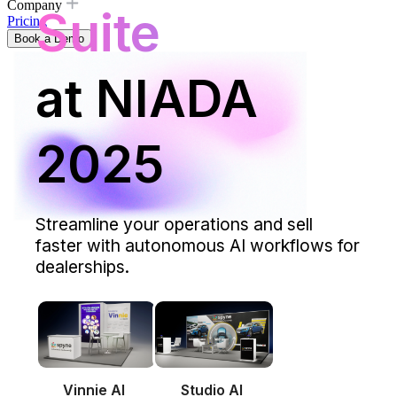
Company
Suite
Pricing
Book a Demo
at NIADA
2025
Streamline your operations and sell
faster with autonomous AI workflows for
dealerships.
Vinnie AI
Studio AI