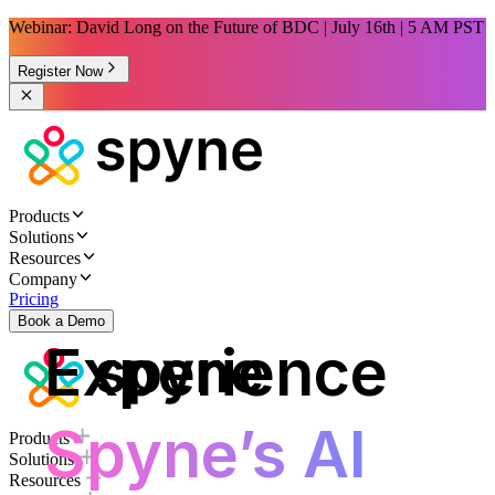
Webinar: David Long on the Future of BDC | July 16th | 5 AM PST
Register Now
Products
Solutions
Resources
Company
Pricing
Book a Demo
Experience
Spyne’s AI
Products
Solutions
Resources