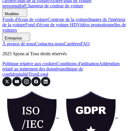
l'arrière-plan de la voiture
Arrière-plan de voiture
personnalisé
Changeur de couleur de voiture
Modèles
Fonds d'écran de voiture
Contexte de la voiture
Images de l'intérieur
de la voiture
Fond d'écran de voiture HD
Vidéos promotionnelles de
voitures
Entreprise
À propos de nous
Contactez-nous
Carrières
FAQ
2025 Spyne.ai Tous droits réservés
Politique relative aux cookies
Conditions d'utilisation
Addendum
relatif au traitement des données
politique de
confidentialité
Trust
Legal