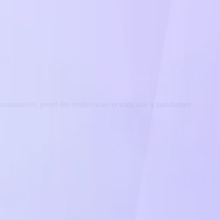
nstantanées, prend des rendez-vous et vous aide à transformer