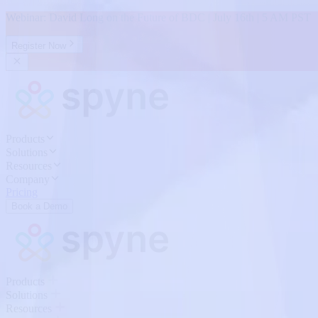
Webinar: David Long on the Future of BDC | July 16th | 5 AM PST
Register Now
Products
Solutions
Resources
Company
Pricing
Book a Demo
Products
Solutions
Resources