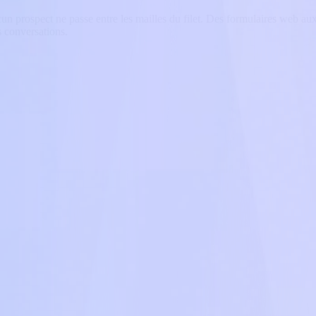
n prospect ne passe entre les mailles du filet. Des formulaires web aux
s conversations.