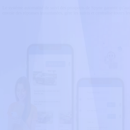
Le système automatisé de suivi des prospects de Spyne garantit qu'aucu
envoie des réponses instantanées, gère les suivis et centralise toutes le