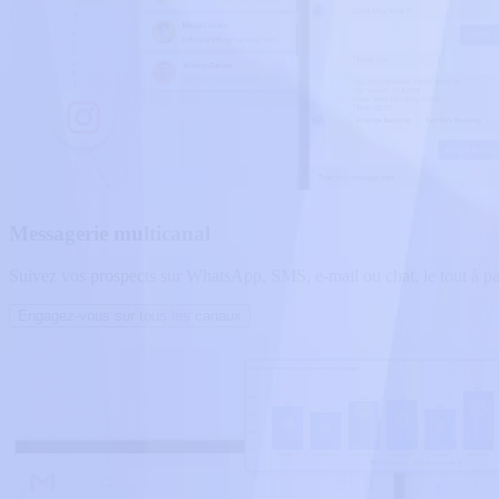
Messagerie multicanal
Suivez vos prospects sur WhatsApp, SMS, e-mail ou chat, le tout à par
Engagez-vous sur tous les canaux