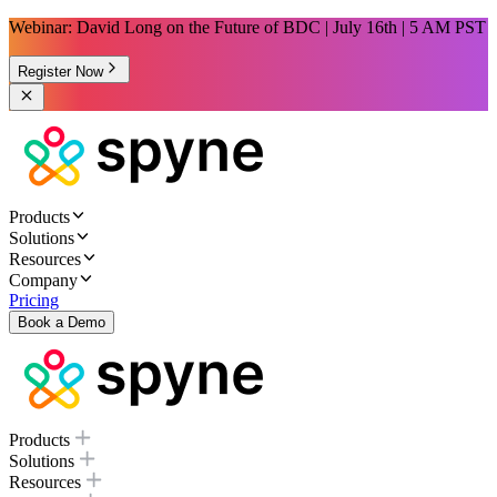
Webinar: David Long on the Future of BDC | July 16th | 5 AM PST
Register Now
Products
Solutions
Resources
Company
Pricing
Book a Demo
Products
Solutions
Resources