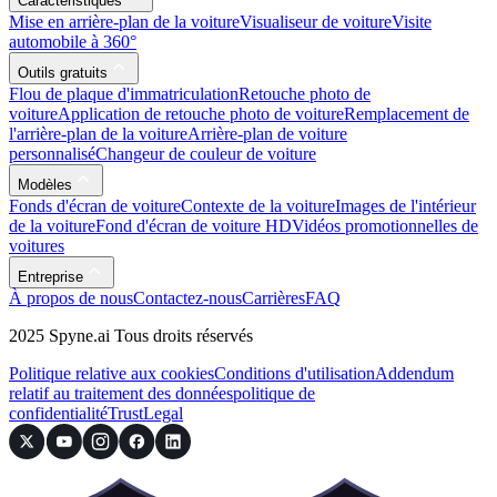
Caractéristiques
Mise en arrière-plan de la voiture
Visualiseur de voiture
Visite
automobile à 360°
Outils gratuits
Flou de plaque d'immatriculation
Retouche photo de
voiture
Application de retouche photo de voiture
Remplacement de
l'arrière-plan de la voiture
Arrière-plan de voiture
personnalisé
Changeur de couleur de voiture
Modèles
Fonds d'écran de voiture
Contexte de la voiture
Images de l'intérieur
de la voiture
Fond d'écran de voiture HD
Vidéos promotionnelles de
voitures
Entreprise
À propos de nous
Contactez-nous
Carrières
FAQ
2025 Spyne.ai Tous droits réservés
Politique relative aux cookies
Conditions d'utilisation
Addendum
relatif au traitement des données
politique de
confidentialité
Trust
Legal