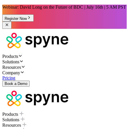
Webinar: David Long on the Future of BDC | July 16th | 5 AM PST
Register Now
Products
Solutions
Resources
Company
Pricing
Book a Demo
Products
Solutions
Resources