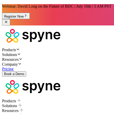
Webinar: David Long on the Future of BDC | July 16th | 5 AM PST
Register Now
Products
Solutions
Resources
Company
Pricing
Book a Demo
Products
Solutions
Resources