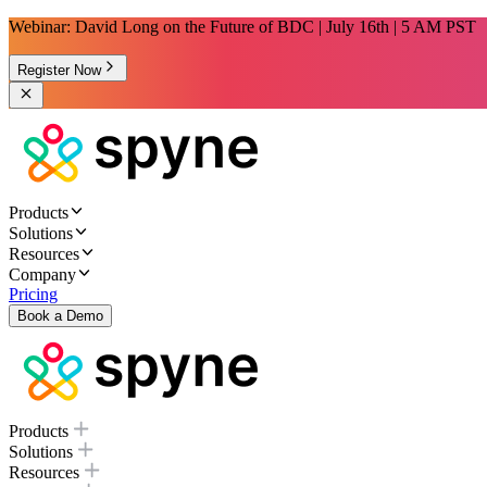
Webinar: David Long on the Future of BDC | July 16th | 5 AM PST
Register Now
Products
Solutions
Resources
Company
Pricing
Book a Demo
Products
Solutions
Resources