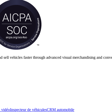
nd sell vehicles faster through advanced visual merchandising and conve
n vidéo
Inspecteur de véhicules
CRM automobile