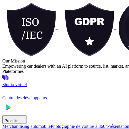
Our Mission
Empowering car dealers with an AI platform to source, list, market, a
Plateformes
Studio virtuel
Centre des développeurs
Produits
Merchandising automobile
Photographie de voiture à 360°
Présentatio