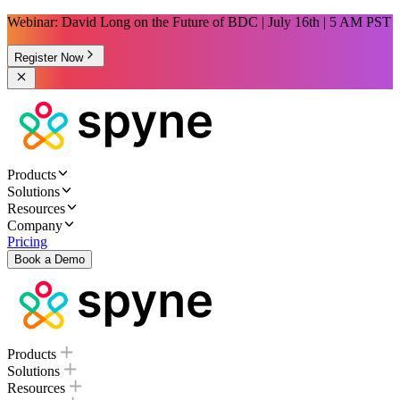
Webinar: David Long on the Future of BDC | July 16th | 5 AM PST
Register Now
Products
Solutions
Resources
Company
Pricing
Book a Demo
Products
Solutions
Resources