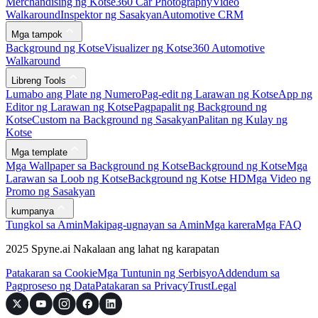
Merchandising ng Kotse
360 Car Photography
Video
Walkaround
Inspektor ng Sasakyan
Automotive CRM
Mga tampok
Background ng Kotse
Visualizer ng Kotse
360 Automotive
Walkaround
Libreng Tools
Lumabo ang Plate ng Numero
Pag-edit ng Larawan ng Kotse
App ng
Editor ng Larawan ng Kotse
Pagpapalit ng Background ng
Kotse
Custom na Background ng Sasakyan
Palitan ng Kulay ng
Kotse
Mga template
Mga Wallpaper sa Background ng Kotse
Background ng Kotse
Mga
Larawan sa Loob ng Kotse
Background ng Kotse HD
Mga Video ng
Promo ng Sasakyan
kumpanya
Tungkol sa Amin
Makipag-ugnayan sa Amin
Mga karera
Mga FAQ
2025 Spyne.ai Nakalaan ang lahat ng karapatan
Patakaran sa Cookie
Mga Tuntunin ng Serbisyo
Addendum sa
Pagproseso ng Data
Patakaran sa Privacy
Trust
Legal