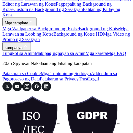
Editor ng Larawan ng Kotse
Pagpapalit ng Background ng
Kotse
Custom na Background ng Sasakyan
Palitan ng Kulay ng
Kotse
Mga template
Mga Wallpaper sa Background ng Kotse
Background ng Kotse
Mga
Larawan sa Loob ng Kotse
Background ng Kotse HD
Mga Video ng
Promo ng Sasakyan
kumpanya
Tungkol sa Amin
Makipag-ugnayan sa Amin
Mga karera
Mga FAQ
2025 Spyne.ai Nakalaan ang lahat ng karapatan
Patakaran sa Cookie
Mga Tuntunin ng Serbisyo
Addendum sa
Pagproseso ng Data
Patakaran sa Privacy
Trust
Legal