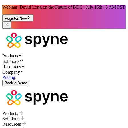
Webinar: David Long on the Future of BDC | July 16th | 5 AM PST
Register Now
Products
Solutions
Resources
Company
Pricing
Book a Demo
Products
Solutions
Resources