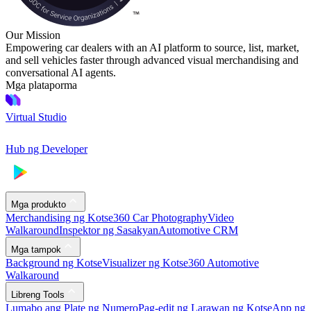
Our Mission
Empowering car dealers with an AI platform to source, list, market,
and sell vehicles faster through advanced visual merchandising and
conversational AI agents.
Mga plataporma
Virtual Studio
Hub ng Developer
Mga produkto
Merchandising ng Kotse
360 Car Photography
Video
Walkaround
Inspektor ng Sasakyan
Automotive CRM
Mga tampok
Background ng Kotse
Visualizer ng Kotse
360 Automotive
Walkaround
Libreng Tools
Lumabo ang Plate ng Numero
Pag-edit ng Larawan ng Kotse
App ng