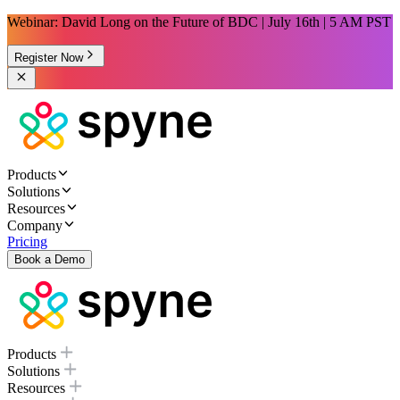
Webinar: David Long on the Future of BDC | July 16th | 5 AM PST
Register Now
Products
Solutions
Resources
Company
Pricing
Book a Demo
Products
Solutions
Resources