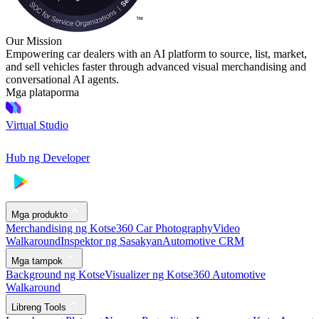
Our Mission
Empowering car dealers with an AI platform to source, list, market,
and sell vehicles faster through advanced visual merchandising and
conversational AI agents.
Mga plataporma
Virtual Studio
Hub ng Developer
Mga produkto
Merchandising ng Kotse
360 Car Photography
Video
Walkaround
Inspektor ng Sasakyan
Automotive CRM
Mga tampok
Background ng Kotse
Visualizer ng Kotse
360 Automotive
Walkaround
Libreng Tools