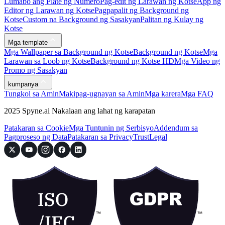
Lumabo ang Plate ng Numero
Pag-edit ng Larawan ng Kotse
App ng
Editor ng Larawan ng Kotse
Pagpapalit ng Background ng
Kotse
Custom na Background ng Sasakyan
Palitan ng Kulay ng
Kotse
Mga template
Mga Wallpaper sa Background ng Kotse
Background ng Kotse
Mga
Larawan sa Loob ng Kotse
Background ng Kotse HD
Mga Video ng
Promo ng Sasakyan
kumpanya
Tungkol sa Amin
Makipag-ugnayan sa Amin
Mga karera
Mga FAQ
2025 Spyne.ai Nakalaan ang lahat ng karapatan
Patakaran sa Cookie
Mga Tuntunin ng Serbisyo
Addendum sa
Pagproseso ng Data
Patakaran sa Privacy
Trust
Legal