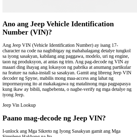
Ano ang Jeep Vehicle Identification
Number (VIN)?
Ang Jeep VIN (Vehicle Identification Number) ay isang 17-
character na code na nagbibigay ng mahahalagang detalye tungkol
sa iyong sasakyan, kabilang ang paggawa, modelo, uri ng engine,
taon ng produksyon, at antas ng trim. Ang pag-decode ng VIN ay
maaari ding ihayag ang lokasyon ng pabrika at anumang partikular
na feature na naka-install sa sasakyan. Gamit ang libreng Jeep VIN
decoder ng Spyne, mabilis mong maa-access ang lahat ng
impormasyong ito at makakagawa ng matalinong mga pagpapasya
kung ikaw ay bibili, nagbebenta, o nagbe-verify ng mga detalye ng
iyong Jeep.
Jeep Vin Lookup
Paano mag-decode ng Jeep VIN?
I-unlock ang Mga Sikreto ng Iyong Sasakyan gamit ang Mga
Simpleng Hakbang na Ito