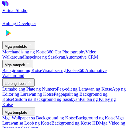
Virtual Studio
Hub ng Developer
Mga produkto
Merchandising ng Kotse
360 Car Photography
Video
Walkaround
Inspektor ng Sasakyan
Automotive CRM
Mga tampok
Background ng Kotse
Visualizer ng Kotse
360 Automotive
Walkaround
Libreng Tools
Lumabo ang Plate ng Numero
Pag-edit ng Larawan ng Kotse
App ng
Editor ng Larawan ng Kotse
Pagpapalit ng Background ng
Kotse
Custom na Background ng Sasakyan
Palitan ng Kulay ng
Kotse
Mga template
Mga Wallpaper sa Background ng Kotse
Background ng Kotse
Mga
Larawan sa Loob ng Kotse
Background ng Kotse HD
Mga Video ng