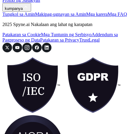
Promo ng Sasakyan
kumpanya
Tungkol sa Amin
Makipag-ugnayan sa Amin
Mga karera
Mga FAQ
2025 Spyne.ai Nakalaan ang lahat ng karapatan
Patakaran sa Cookie
Mga Tuntunin ng Serbisyo
Addendum sa
Pagproseso ng Data
Patakaran sa Privacy
Trust
Legal