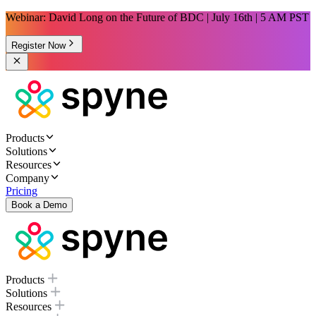
Webinar: David Long on the Future of BDC | July 16th | 5 AM PST
Register Now
Products
Solutions
Resources
Company
Pricing
Book a Demo
Products
Solutions
Resources