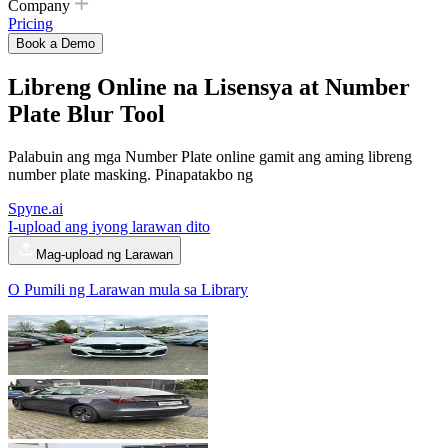
Company
Pricing
Book a Demo
Libreng Online
na Lisensya at Number
Plate Blur Tool
Palabuin ang mga Number Plate online gamit ang aming libreng
number plate masking. Pinapatakbo ng
Spyne.ai
I-upload ang iyong larawan dito
Mag-upload ng Larawan
O Pumili ng Larawan mula sa Library