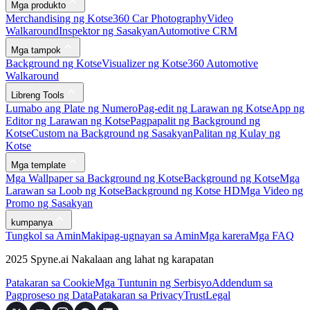
Mga produkto
Merchandising ng Kotse
360 Car Photography
Video
Walkaround
Inspektor ng Sasakyan
Automotive CRM
Mga tampok
Background ng Kotse
Visualizer ng Kotse
360 Automotive
Walkaround
Libreng Tools
Lumabo ang Plate ng Numero
Pag-edit ng Larawan ng Kotse
App ng
Editor ng Larawan ng Kotse
Pagpapalit ng Background ng
Kotse
Custom na Background ng Sasakyan
Palitan ng Kulay ng
Kotse
Mga template
Mga Wallpaper sa Background ng Kotse
Background ng Kotse
Mga
Larawan sa Loob ng Kotse
Background ng Kotse HD
Mga Video ng
Promo ng Sasakyan
kumpanya
Tungkol sa Amin
Makipag-ugnayan sa Amin
Mga karera
Mga FAQ
2025 Spyne.ai Nakalaan ang lahat ng karapatan
Patakaran sa Cookie
Mga Tuntunin ng Serbisyo
Addendum sa
Pagproseso ng Data
Patakaran sa Privacy
Trust
Legal