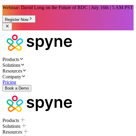
Webinar: David Long on the Future of BDC | July 16th | 5 AM PST
Register Now
Products
Solutions
Resources
Company
Pricing
Book a Demo
Products
Solutions
Resources