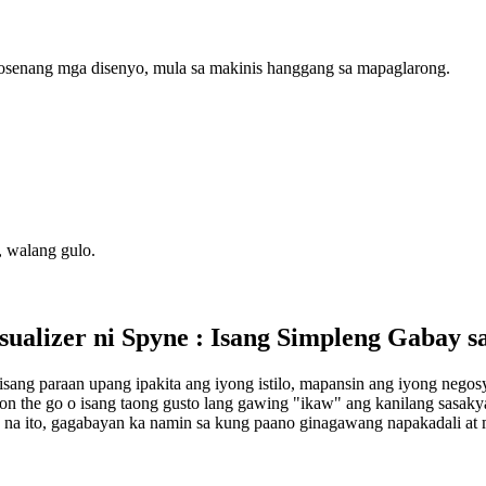
dosenang mga disenyo, mula sa makinis hanggang sa mapaglarong.
, walang gulo.
sualizer
ni Spyne : Isang Simpleng Gabay s
 isang paraan upang ipakita ang iyong istilo, mapansin ang iyong nego
on the go o isang taong gusto lang gawing "ikaw" ang kanilang sasakya
 na ito, gagabayan ka namin sa kung paano ginagawang napakadali at 