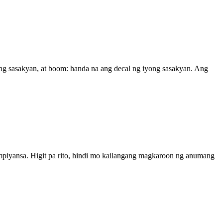
yong sasakyan, at boom: handa na ang decal ng iyong sasakyan. Ang
mpiyansa. Higit pa rito, hindi mo kailangang magkaroon ng anumang