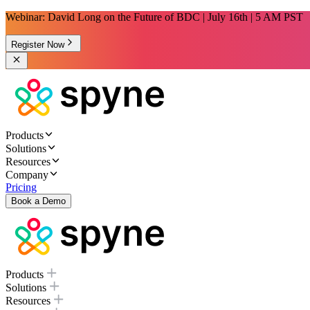
Webinar: David Long on the Future of BDC | July 16th | 5 AM PST
Register Now
Products
Solutions
Resources
Company
Pricing
Book a Demo
Products
Solutions
Resources