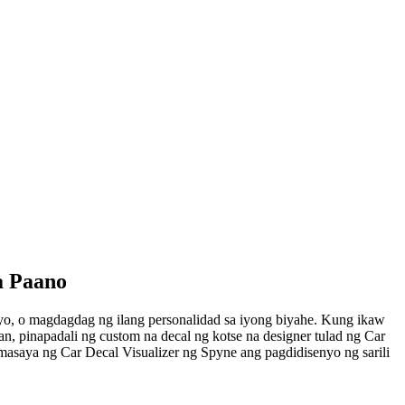
a Paano
syo, o magdagdag ng ilang personalidad sa iyong biyahe. Kung ikaw
n, pinapadali ng custom na decal ng kotse na designer tulad ng Car
masaya ng Car Decal Visualizer ng Spyne ang pagdidisenyo ng sarili