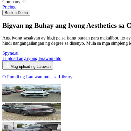
Company
Pricing
Book a Demo
Bigyan ng Buhay ang Iyong Aesthetics sa
C
Ang iyong sasakyan ay higit pa sa isang paraan para makalibot, ito
hindi nangangailangan ng degree sa disenyo. Mula sa mga simpleng lo
Spyne.ai
I-upload ang iyong larawan dito
Mag-upload ng Larawan
O Pumili ng Larawan mula sa Library