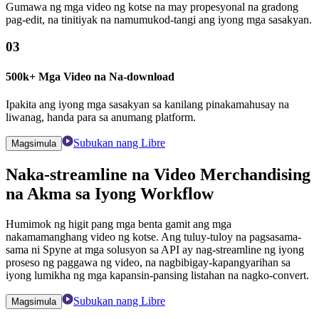
Gumawa ng mga video ng kotse na may propesyonal na gradong
pag-edit, na tinitiyak na namumukod-tangi ang iyong mga sasakyan.
03
500k+ Mga Video na Na-download
Ipakita ang iyong mga sasakyan sa kanilang pinakamahusay na
liwanag, handa para sa anumang platform.
Subukan nang Libre
Magsimula
Naka-streamline na Video Merchandising
na Akma sa Iyong Workflow
Humimok ng higit pang mga benta gamit ang mga
nakamamanghang video ng kotse. Ang tuluy-tuloy na pagsasama-
sama ni Spyne at mga solusyon sa API ay nag-streamline ng iyong
proseso ng paggawa ng video, na nagbibigay-kapangyarihan sa
iyong lumikha ng mga kapansin-pansing listahan na nagko-convert.
Subukan nang Libre
Magsimula