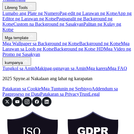
Libreng Tools
Lumabo ang Plate ng Numero
Pag-edit ng Larawan ng Kotse
App ng
Editor ng Larawan ng Kotse
Pagpapalit ng Background ng
Kotse
Custom na Background ng Sasakyan
Palitan ng Kulay ng
Kotse
Mga template
Mga Wallpaper sa Background ng Kotse
Background ng Kotse
Mga
Larawan sa Loob ng Kotse
Background ng Kotse HD
Mga Video ng
Promo ng Sasakyan
kumpanya
Tungkol sa Amin
Makipag-ugnayan sa Amin
Mga karera
Mga FAQ
2025 Spyne.ai Nakalaan ang lahat ng karapatan
Patakaran sa Cookie
Mga Tuntunin ng Serbisyo
Addendum sa
Pagproseso ng Data
Patakaran sa Privacy
Trust
Legal