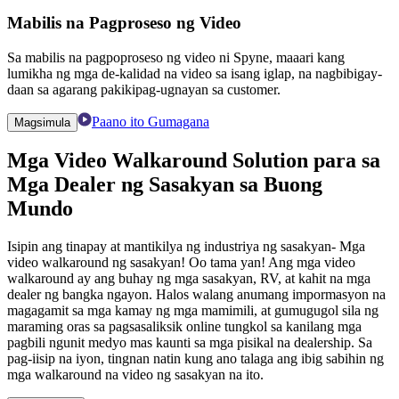
Mabilis na Pagproseso ng Video
Sa mabilis na pagpoproseso ng video ni Spyne, maaari kang
lumikha ng mga de-kalidad na video sa isang iglap, na nagbibigay-
daan sa agarang pakikipag-ugnayan sa customer.
Paano ito Gumagana
Magsimula
Mga Video Walkaround
Solution para sa
Mga Dealer ng Sasakyan
sa Buong
Mundo
Isipin ang tinapay at mantikilya ng industriya ng sasakyan- Mga
video walkaround ng sasakyan! Oo tama yan! Ang mga video
walkaround ay ang buhay ng mga sasakyan, RV, at kahit na mga
dealer ng bangka ngayon. Halos walang anumang impormasyon na
magagamit sa mga kamay ng mga mamimili, at gumugugol sila ng
maraming oras sa pagsasaliksik online tungkol sa kanilang mga
pagbili ngunit medyo mas kaunti sa mga pisikal na dealership. Sa
pag-iisip na iyon, tingnan natin kung ano talaga ang ibig sabihin ng
mga walkaround na video ng sasakyan na ito.