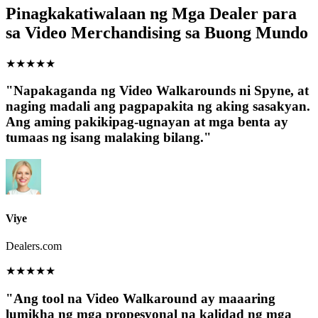
Pinagkakatiwalaan ng Mga Dealer para
sa Video Merchandising sa Buong Mundo
★
★
★
★
★
"Napakaganda ng Video Walkarounds ni Spyne, at
naging madali ang pagpapakita ng aking sasakyan.
Ang aming pakikipag-ugnayan at mga benta ay
tumaas ng isang malaking bilang."
Viye
Dealers.com
★
★
★
★
★
"Ang tool na Video Walkaround ay maaaring
lumikha ng mga propesyonal na kalidad ng mga