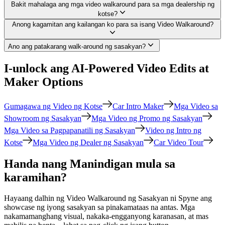
Bakit mahalaga ang mga video walkaround para sa mga dealership ng
kotse?
Anong kagamitan ang kailangan ko para sa isang Video Walkaround?
Ano ang patakarang walk-around ng sasakyan?
I-unlock ang AI-Powered Video Edits at
Maker Options
Gumagawa ng Video ng Kotse
Car Intro Maker
Mga Video sa
Showroom ng Sasakyan
Mga Video ng Promo ng Sasakyan
Mga Video sa Pagpapanatili ng Sasakyan
Video ng Intro ng
Kotse
Mga Video ng Dealer ng Sasakyan
Car Video Tour
Handa nang Manindigan mula sa
karamihan?
Hayaang dalhin ng Video Walkaround ng Sasakyan ni Spyne ang
showcase ng iyong sasakyan sa pinakamataas na antas. Mga
nakamamanghang visual, nakaka-engganyong karanasan, at mas