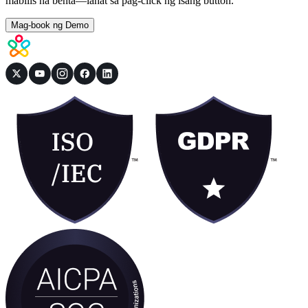
mabilis na benta—lahat sa pag-click ng isang button.
Mag-book ng Demo