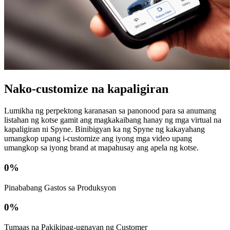
Nako-customize na kapaligiran
Lumikha ng perpektong karanasan sa panonood para sa anumang
listahan ng kotse gamit ang magkakaibang hanay ng mga virtual na
kapaligiran ni Spyne. Binibigyan ka ng Spyne ng kakayahang
umangkop upang i-customize ang iyong mga video upang
umangkop sa iyong brand at mapahusay ang apela ng kotse.
0
%
Pinababang Gastos sa Produksyon
0
%
Tumaas na Pakikipag-ugnayan ng Customer