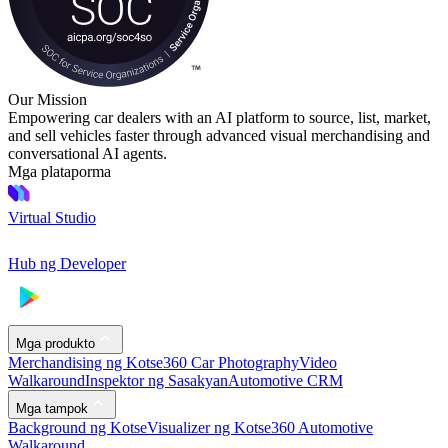
Our Mission
Empowering car dealers with an AI platform to source, list, market,
and sell vehicles faster through advanced visual merchandising and
conversational AI agents.
Mga plataporma
Virtual Studio
Hub ng Developer
Mga produkto
Merchandising ng Kotse
360 Car Photography
Video
Walkaround
Inspektor ng Sasakyan
Automotive CRM
Mga tampok
Background ng Kotse
Visualizer ng Kotse
360 Automotive
Walkaround