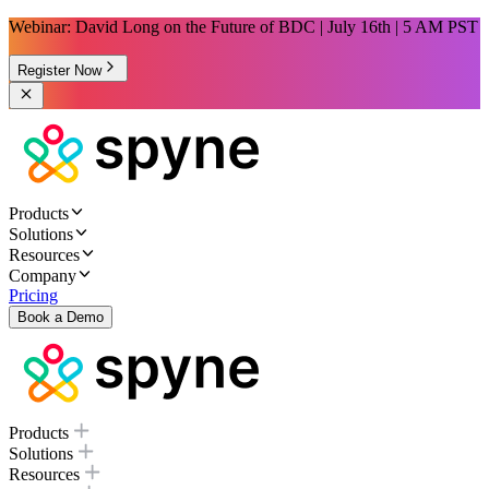
Webinar: David Long on the Future of BDC | July 16th | 5 AM PST
Register Now
Products
Solutions
Resources
Company
Pricing
Book a Demo
Products
Solutions
Resources