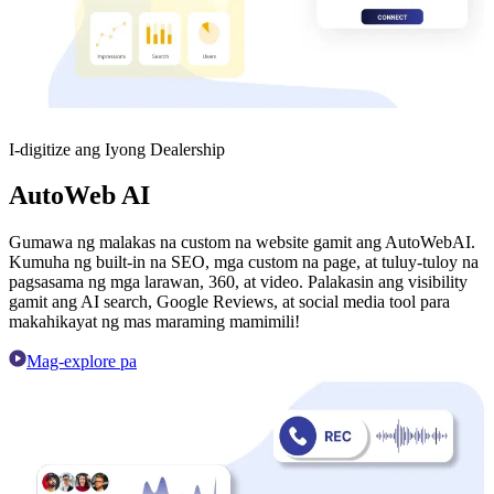
I-digitize ang Iyong Dealership
AutoWeb AI
Gumawa ng malakas na custom na website gamit ang AutoWebAI.
Kumuha ng built-in na SEO, mga custom na page, at tuluy-tuloy na
pagsasama ng mga larawan, 360, at video. Palakasin ang visibility
gamit ang AI search, Google Reviews, at social media tool para
makahikayat ng mas maraming mamimili!
Mag-explore pa