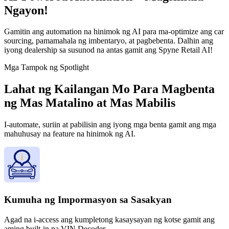
Ngayon!
Gamitin ang automation na hinimok ng AI para ma-optimize ang car
sourcing, pamamahala ng imbentaryo, at pagbebenta. Dalhin ang
iyong dealership sa susunod na antas gamit ang Spyne Retail AI!
Mga Tampok ng Spotlight
Lahat ng Kailangan Mo Para Magbenta
ng Mas Matalino at Mas Mabilis
I-automate, suriin at pabilisin ang iyong mga benta gamit ang mga
mahuhusay na feature na hinimok ng AI.
Kumuha ng Impormasyon sa Sasakyan
Agad na i-access ang kumpletong kasaysayan ng kotse gamit ang
aming built-in na VIN Decoder