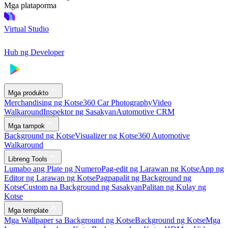
Mga plataporma
Virtual Studio
Hub ng Developer
Mga produkto
Merchandising ng Kotse
360 Car Photography
Video
Walkaround
Inspektor ng Sasakyan
Automotive CRM
Mga tampok
Background ng Kotse
Visualizer ng Kotse
360 Automotive
Walkaround
Libreng Tools
Lumabo ang Plate ng Numero
Pag-edit ng Larawan ng Kotse
App ng
Editor ng Larawan ng Kotse
Pagpapalit ng Background ng
Kotse
Custom na Background ng Sasakyan
Palitan ng Kulay ng
Kotse
Mga template
Mga Wallpaper sa Background ng Kotse
Background ng Kotse
Mga