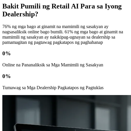
Bakit Pumili ng Retail AI Para sa Iyong
Dealership?
76% ng mga bago at ginamit na mamimili ng sasakyan ay
nagsasaliksik online bago bumili. 61% ng mga bago at ginamit na
mamimili ng sasakyan ay nakikipag-ugnayan sa dealership sa
pamamagitan ng pagtawag pagkatapos ng paghahanap
0
%
Online na Pananaliksik sa Mga Mamimili ng Sasakyan
0
%
Tumawag sa Mga Dealership Pagkatapos ng Pagtuklas