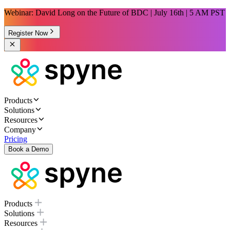
Webinar: David Long on the Future of BDC | July 16th | 5 AM PST
Register Now
Products
Solutions
Resources
Company
Pricing
Book a Demo
Products
Solutions
Resources