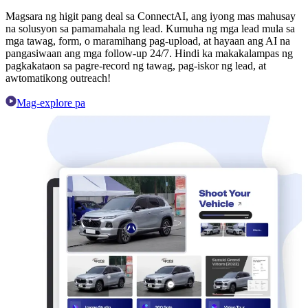
Magsara ng higit pang deal sa ConnectAI, ang iyong mas mahusay
na solusyon sa pamamahala ng lead. Kumuha ng mga lead mula sa
mga tawag, form, o maramihang pag-upload, at hayaan ang AI na
pangasiwaan ang mga follow-up 24/7. Hindi ka makakalampas ng
pagkakataon sa pagre-record ng tawag, pag-iskor ng lead, at
awtomatikong outreach!
Mag-explore pa