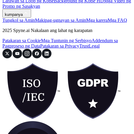
Larawan sa Loob ng Kotse
Background ng Kotse HD
Mga Video ng
Promo ng Sasakyan
kumpanya
Tungkol sa Amin
Makipag-ugnayan sa Amin
Mga karera
Mga FAQ
2025 Spyne.ai Nakalaan ang lahat ng karapatan
Patakaran sa Cookie
Mga Tuntunin ng Serbisyo
Addendum sa
Pagproseso ng Data
Patakaran sa Privacy
Trust
Legal