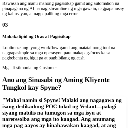
Bawasan ang manu-manong pagsisikap gamit ang automation na
pinapagana ng AI na nag-streamline ng mga gawain, nagpapahusay
ng kahusayan, at nagpapaliit ng mga error
03
Makakatipid ng Oras at Pagsisikap
I-optimize ang iyong workflow gamit ang matatalinong tool na
nagpapasimple sa mga operasyon para makapag-focus ka sa
pagbebenta ng higit pa at pagbibilang ng cash
Mga Testimonial ng Customer
Ano ang Sinasabi ng Aming Kliyente
Tungkol kay Spyne?
"Mahal namin si Spyne! Malaki ang nagagawa ng
isang dedikadong POC tulad ng Vedant—palagi
siyang mabilis na tumugon sa mga isyu at
nareresolba ang mga ito kaagad. Ang anumang
mga pag-aayos ay hinahawakan kaagad, at ang