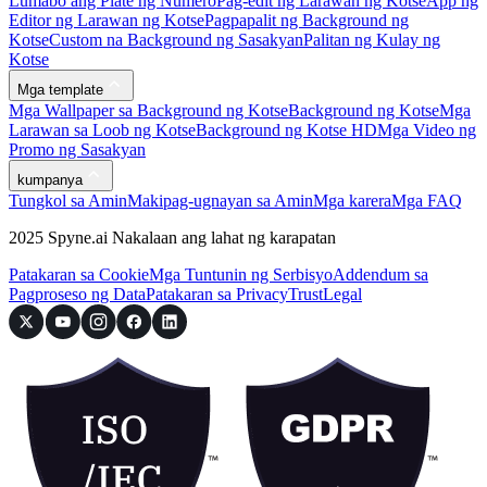
Lumabo ang Plate ng Numero
Pag-edit ng Larawan ng Kotse
App ng
Editor ng Larawan ng Kotse
Pagpapalit ng Background ng
Kotse
Custom na Background ng Sasakyan
Palitan ng Kulay ng
Kotse
Mga template
Mga Wallpaper sa Background ng Kotse
Background ng Kotse
Mga
Larawan sa Loob ng Kotse
Background ng Kotse HD
Mga Video ng
Promo ng Sasakyan
kumpanya
Tungkol sa Amin
Makipag-ugnayan sa Amin
Mga karera
Mga FAQ
2025 Spyne.ai Nakalaan ang lahat ng karapatan
Patakaran sa Cookie
Mga Tuntunin ng Serbisyo
Addendum sa
Pagproseso ng Data
Patakaran sa Privacy
Trust
Legal