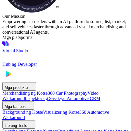
Our Mission
Empowering car dealers with an AI platform to source, list, market,
and sell vehicles faster through advanced visual merchandising and
conversational AI agents.
Mga plataporma
Virtual Studio
Hub ng Developer
Mga produkto
Merchandising ng Kotse
360 Car Photography
Video
Walkaround
Inspektor ng Sasakyan
Automotive CRM
Mga tampok
Background ng Kotse
Visualizer ng Kotse
360 Automotive
Walkaround
Libreng Tools