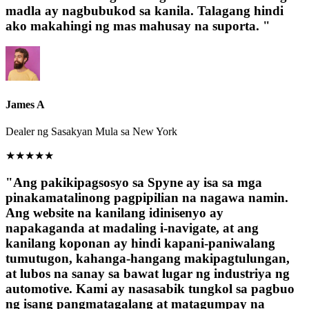
madla ay nagbubukod sa kanila. Talagang hindi
ako makahingi ng mas mahusay na suporta. "
James A
Dealer ng Sasakyan Mula sa New York
★
★
★
★
★
"Ang pakikipagsosyo sa Spyne ay isa sa mga
pinakamatalinong pagpipilian na nagawa namin.
Ang website na kanilang idinisenyo ay
napakaganda at madaling i-navigate, at ang
kanilang koponan ay hindi kapani-paniwalang
tumutugon, kahanga-hangang makipagtulungan,
at lubos na sanay sa bawat lugar ng industriya ng
automotive. Kami ay nasasabik tungkol sa pagbuo
ng isang pangmatagalang at matagumpay na