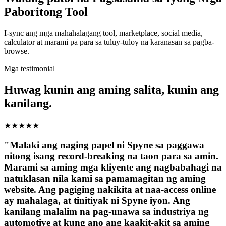
Paboritong Tool
I-sync ang mga mahahalagang tool, marketplace, social media,
calculator at marami pa para sa tuluy-tuloy na karanasan sa pagba-
browse.
Mga testimonial
Huwag kunin ang aming salita, kunin ang
kanilang.
★
★
★
★
★
"Malaki ang naging papel ni Spyne sa paggawa
nitong isang record-breaking na taon para sa amin.
Marami sa aming mga kliyente ang nagbabahagi na
natuklasan nila kami sa pamamagitan ng aming
website. Ang pagiging nakikita at naa-access online
ay mahalaga, at tinitiyak ni Spyne iyon. Ang
kanilang malalim na pag-unawa sa industriya ng
automotive at kung ano ang kaakit-akit sa aming