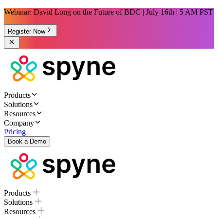
Webinar: David Long on the Future of BDC | July 16th | 5 AM PST
Register Now
Products
Solutions
Resources
Company
Pricing
Book a Demo
Products
Solutions
Resources