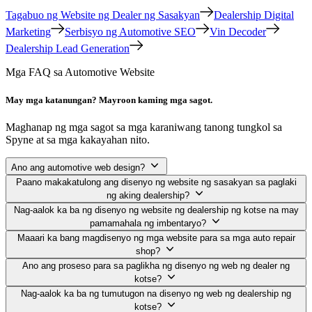
Tagabuo ng Website ng Dealer ng Sasakyan
Dealership Digital
Marketing
Serbisyo ng Automotive SEO
Vin Decoder
Dealership Lead Generation
Mga FAQ sa Automotive Website
May mga katanungan? Mayroon kaming mga sagot.
Maghanap ng mga sagot sa mga karaniwang tanong tungkol sa
Spyne at sa mga kakayahan nito.
Ano ang automotive web design?
Paano makakatulong ang disenyo ng website ng sasakyan sa paglaki
ng aking dealership?
Nag-aalok ka ba ng disenyo ng website ng dealership ng kotse na may
pamamahala ng imbentaryo?
Maaari ka bang magdisenyo ng mga website para sa mga auto repair
shop?
Ano ang proseso para sa paglikha ng disenyo ng web ng dealer ng
kotse?
Nag-aalok ka ba ng tumutugon na disenyo ng web ng dealership ng
kotse?