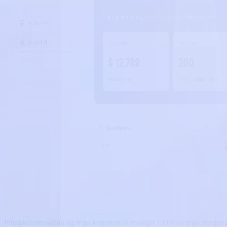
Pinagkakatiwalaan ng mga koponan sa mahigit 1,000 sa mga nangun