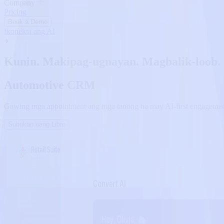
Company
Pricing
Book a Demo
Ikonekta ang AI
Kunin. Makipag-ugnayan. Magbalik-loob. 
Automotive CRM
Gawing mga appointment ang mga tanong na may AI-first engagement,
Subukan nang Libre