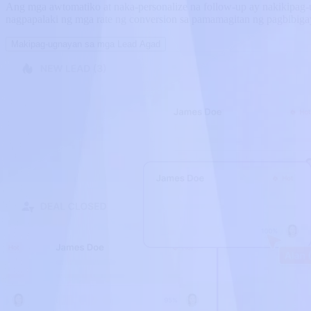
Ang mga awtomatiko at naka-personalize na follow-up ay nakikipag-u
nagpapalaki ng mga rate ng conversion sa pamamagitan ng pagbibigay
Makipag-ugnayan sa mga Lead Agad