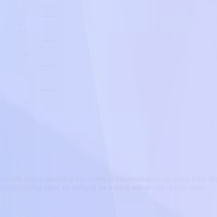
shboard, upang madaling ma-access at mapamahalaan ng iyong team an
entralisadong lugar, na tinitiyak na walang nahuhulog sa mga bitak.