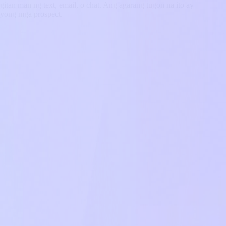
an man ng text, email, o chat. Ang agarang tugon na ito ay
iyong mga prospect.