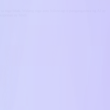
g sa mga bitak. Walang mga auto follow-up o pangangasiwa ng AI ay
 koponan ay hindi