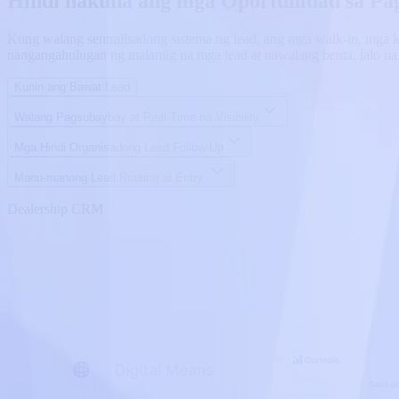
Hindi nakuha ang mga Oportunidad sa Pa
Kung walang sentralisadong sistema ng lead, ang mga walk-in, mga k
nangangahulugan ng malamig na mga lead at nawalang benta, lalo na
Kunin ang Bawat Lead
Walang Pagsubaybay at Real-Time na Visibility
Mga Hindi Organisadong Lead Follow-Up
Manu-manong Lead Routing at Entry
Dealership CRM