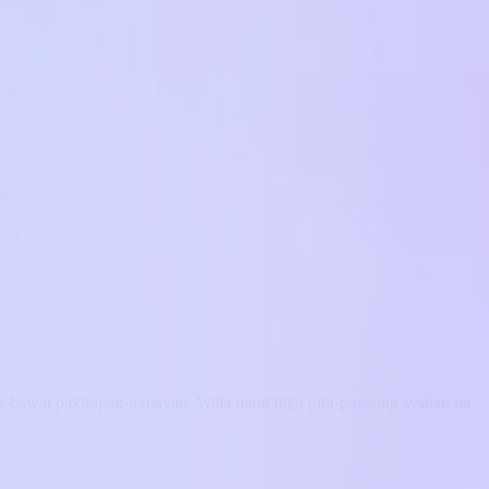
g bawat pakikipag-ugnayan. Wala nang mga pira-pirasong system na