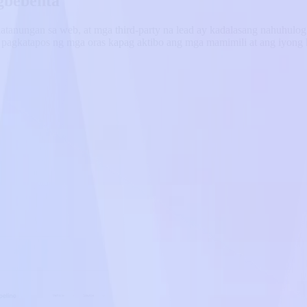
gbebenta
atanungan sa web, at mga third-party na lead ay kadalasang nahuhulo
 pagkatapos ng mga oras kapag aktibo ang mga mamimili at ang iyong