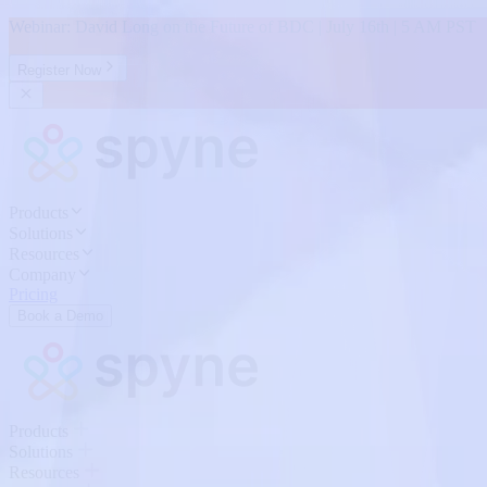
Webinar: David Long on the Future of BDC | July 16th | 5 AM PST
Register Now
Products
Solutions
Resources
Company
Pricing
Book a Demo
Products
Solutions
Resources