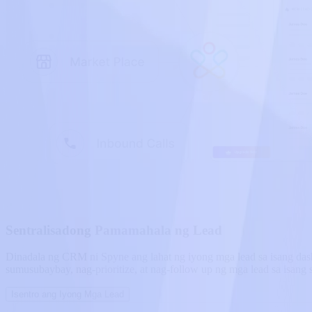
Sentralisadong Pamamahala ng Lead
Dinadala ng CRM ni Spyne ang lahat ng iyong mga lead sa isang da
sumusubaybay, nag-prioritize, at nag-follow up ng mga lead sa isang s
Isentro ang Iyong Mga Lead