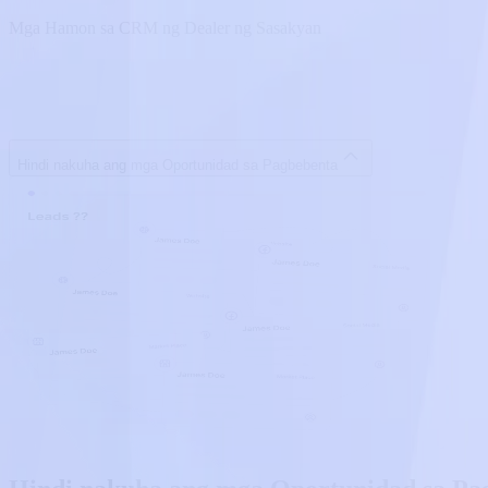
Mga Hamon sa CRM ng Dealer ng Sasakyan
Hindi nakuha ang mga Oportunidad sa Pagbebenta