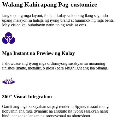
Walang Kahirapang Pag-customize
Iangkop ang mga layout, font, at kulay sa loob ng ilang segundo
upang maiayon sa halaga ng iyong brand at humimok ng mga benta.
May vision ka, bubuhayin natin ito ng wala sa oras.
Mga Instant na Preview ng Kulay
I-showcase ang iyong mga ordinaryong sasakyan sa maraming
finishes (matte, metallic, o gloss) para i-highlight ang iba't-ibang.
360° Visual Integration
Gamit ang mga kakayahan sa pag-render ni Spyne, maaari mong
kopyahin ang mga dynamic na anggulo ng iyong sasakyan nang
hindi nangangailangan ng propesyonal na photoshoot.