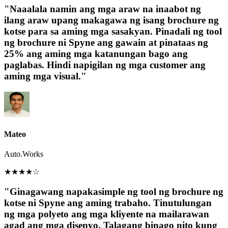
"Naaalala namin ang mga araw na inaabot ng
ilang araw upang makagawa ng isang brochure ng
kotse para sa aming mga sasakyan. Pinadali ng tool
ng brochure ni Spyne ang gawain at pinataas ng
25% ang aming mga katanungan bago ang
paglabas. Hindi napigilan ng mga customer ang
aming mga visual."
Mateo
Auto.Works
★
★
★
★
☆
"Ginagawang napakasimple ng tool ng brochure ng
kotse ni Spyne ang aming trabaho. Tinutulungan
ng mga polyeto ang mga kliyente na mailarawan
agad ang mga disenyo. Talagang binago nito kung