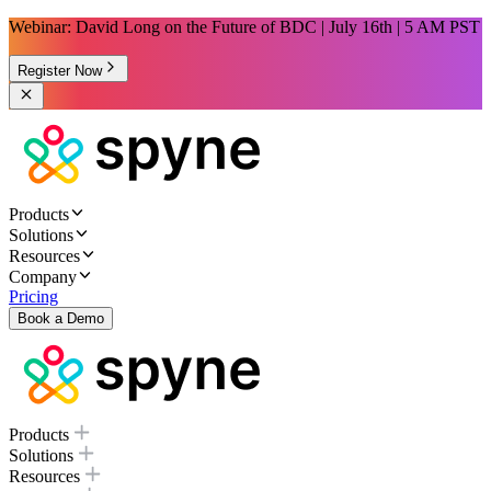
Webinar: David Long on the Future of BDC | July 16th | 5 AM PST
Register Now
Products
Solutions
Resources
Company
Pricing
Book a Demo
Products
Solutions
Resources