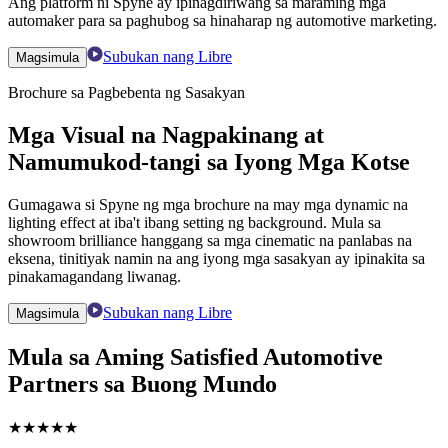
Ang platform ni Spyne ay ipinagdiriwang sa maraming mga
automaker para sa paghubog sa hinaharap ng automotive marketing.
Subukan nang Libre
Magsimula
Brochure sa Pagbebenta ng Sasakyan
Mga Visual na Nagpakinang at
Namumukod-tangi sa Iyong Mga Kotse
Gumagawa si Spyne ng mga brochure na may mga dynamic na
lighting effect at iba't ibang setting ng background. Mula sa
showroom brilliance hanggang sa mga cinematic na panlabas na
eksena, tinitiyak namin na ang iyong mga sasakyan ay ipinakita sa
pinakamagandang liwanag.
Subukan nang Libre
Magsimula
Mula sa Aming Satisfied Automotive
Partners sa Buong Mundo
★
★
★
★
★