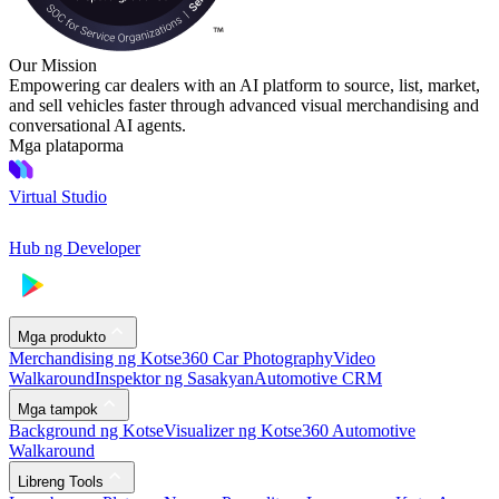
Our Mission
Empowering car dealers with an AI platform to source, list, market,
and sell vehicles faster through advanced visual merchandising and
conversational AI agents.
Mga plataporma
Virtual Studio
Hub ng Developer
Mga produkto
Merchandising ng Kotse
360 Car Photography
Video
Walkaround
Inspektor ng Sasakyan
Automotive CRM
Mga tampok
Background ng Kotse
Visualizer ng Kotse
360 Automotive
Walkaround
Libreng Tools