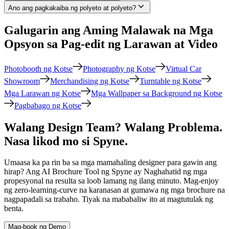
Ano ang pagkakaiba ng polyeto at polyeto?
Galugarin ang Aming Malawak na Mga
Opsyon sa Pag-edit ng Larawan at Video
Photobooth ng Kotse
Photography ng Kotse
Virtual Car
Showroom
Merchandising ng Kotse
Turntable ng Kotse
Mga Larawan ng Kotse
Mga Wallpaper sa Background ng Kotse
Pagbabago ng Kotse
Walang Design Team? Walang Problema.
Nasa likod mo si Spyne.
Umaasa ka pa rin ba sa mga mamahaling designer para gawin ang
hirap? Ang AI Brochure Tool ng Spyne ay Naghahatid ng mga
propesyonal na resulta sa loob lamang ng ilang minuto. Mag-enjoy
ng zero-learning-curve na karanasan at gumawa ng mga brochure na
nagpapadali sa trabaho. Tiyak na mababaliw ito at magtutulak ng
benta.
Mag-book ng Demo