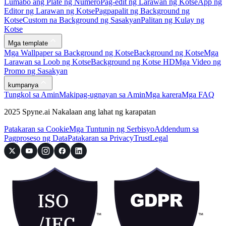
Lumabo ang Plate ng Numero
Pag-edit ng Larawan ng Kotse
App ng
Editor ng Larawan ng Kotse
Pagpapalit ng Background ng
Kotse
Custom na Background ng Sasakyan
Palitan ng Kulay ng
Kotse
Mga template
Mga Wallpaper sa Background ng Kotse
Background ng Kotse
Mga
Larawan sa Loob ng Kotse
Background ng Kotse HD
Mga Video ng
Promo ng Sasakyan
kumpanya
Tungkol sa Amin
Makipag-ugnayan sa Amin
Mga karera
Mga FAQ
2025 Spyne.ai Nakalaan ang lahat ng karapatan
Patakaran sa Cookie
Mga Tuntunin ng Serbisyo
Addendum sa
Pagproseso ng Data
Patakaran sa Privacy
Trust
Legal