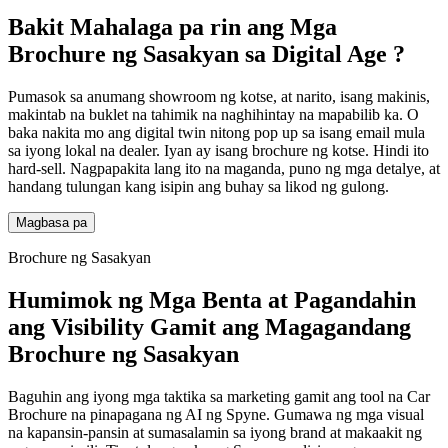
Bakit Mahalaga pa rin
ang Mga
Brochure ng Sasakyan
sa
Digital Age
?
Pumasok sa anumang showroom ng kotse, at narito, isang makinis,
makintab na buklet na tahimik na naghihintay na mapabilib ka. O
baka nakita mo ang digital twin nitong pop up sa isang email mula
sa iyong lokal na dealer. Iyan ay isang brochure ng kotse. Hindi ito
hard-sell. Nagpapakita lang ito na maganda, puno ng mga detalye, at
handang tulungan kang isipin ang buhay sa likod ng gulong.
Magbasa pa
Brochure ng Sasakyan
Humimok ng Mga Benta at Pagandahin
ang Visibility Gamit ang Magagandang
Brochure ng Sasakyan
Baguhin ang iyong mga taktika sa marketing gamit ang tool na Car
Brochure na pinapagana ng AI ng Spyne. Gumawa ng mga visual
na kapansin-pansin at sumasalamin sa iyong brand at makaakit ng