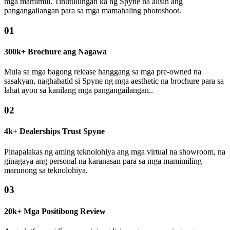
mga mamimili. Tinutulungan ka ng Spyne na alisin ang
pangangailangan para sa mga mamahaling photoshoot.
01
300k+ Brochure ang Nagawa
Mula sa mga bagong release hanggang sa mga pre-owned na
sasakyan, naghahatid si Spyne ng mga aesthetic na brochure para sa
lahat ayon sa kanilang mga pangangailangan..
02
4k+ Dealerships Trust Spyne
Pinapalakas ng aming teknolohiya ang mga virtual na showroom, na
ginagaya ang personal na karanasan para sa mga mamimiling
marunong sa teknolohiya.
03
20k+ Mga Positibong Review