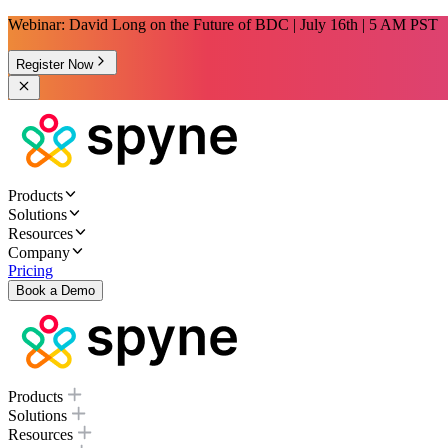
Webinar: David Long on the Future of BDC | July 16th | 5 AM PST
Register Now
Products
Solutions
Resources
Company
Pricing
Book a Demo
Products
Solutions
Resources