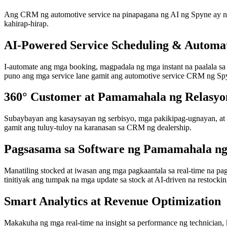
Ang CRM ng automotive service na pinapagana ng AI ng Spyne ay nag
kahirap-hirap.
AI-Powered Service Scheduling & Automa
I-automate ang mga booking, magpadala ng mga instant na paalala sa
puno ang mga service lane gamit ang automotive service CRM ng Sp
360° Customer at Pamamahala ng Relasyo
Subaybayan ang kasaysayan ng serbisyo, mga pakikipag-ugnayan, at m
gamit ang tuluy-tuloy na karanasan sa CRM ng dealership.
Pagsasama sa Software ng Pamamahala n
Manatiling stocked at iwasan ang mga pagkaantala sa real-time na 
tinitiyak ang tumpak na mga update sa stock at AI-driven na restockin
Smart Analytics at Revenue Optimization
Makakuha ng mga real-time na insight sa performance ng technician, 