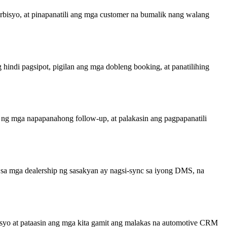
bisyo, at pinapanatili ang mga customer na bumalik nang walang
indi pagsipot, pigilan ang mga dobleng booking, at panatilihing
 ng mga napapanahong follow-up, at palakasin ang pagpapanatili
sa mga dealership ng sasakyan ay nagsi-sync sa iyong DMS, na
resyo at pataasin ang mga kita gamit ang malakas na automotive CRM