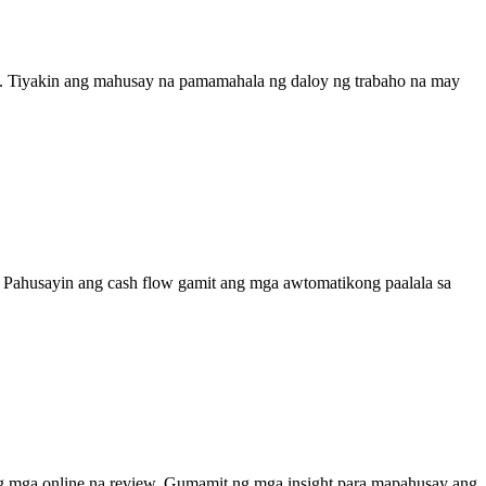
ime. Tiyakin ang mahusay na pamamahala ng daloy ng trabaho na may
 Pahusayin ang cash flow gamit ang mga awtomatikong paalala sa
ng mga online na review. Gumamit ng mga insight para mapahusay ang