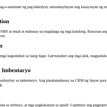
-o-automate ng pag-iiskedyul, sinusubaybayan ang kasaysayan ng ser
tion
 SMS at email at mahusay na magtalaga ng mga katulong. Bawasan ang h
yne.
n
ga kagustuhan sa isang lugar. I-personalize ang mga alok, magpadala
g Imbentaryo
pagsubaybay sa imbentaryo. Ang pinakamahusay na CRM ng Spyne para 
g.
kita sa serbisyo, at mga pagkakataon sa upsell. I-optimize ang pagpep