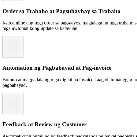
Order sa Trabaho at Pagsubaybay sa Trabaho
I-streamline ang mga order sa pag-aayos, magtalaga ng mga trabaho 
mga awtomatikong update sa katayuan.
Automation ng Pagbabayad at Pag-invoice
Bumuo at magpadala ng mga digital na invoice kaagad, tumanggap ng
pagbabayad.
Feedback at Review ng Customer
Awtomatikong humiling ng feedback pagkatapos ng bawat pagbisita s