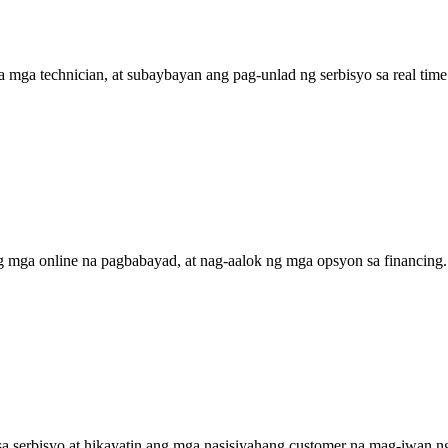
sa mga technician, at subaybayan ang pag-unlad ng serbisyo sa real t
 mga online na pagbabayad, at nag-aalok ng mga opsyon sa financing.
a serbisyo at hikayatin ang mga nasisiyahang customer na mag-iwan 