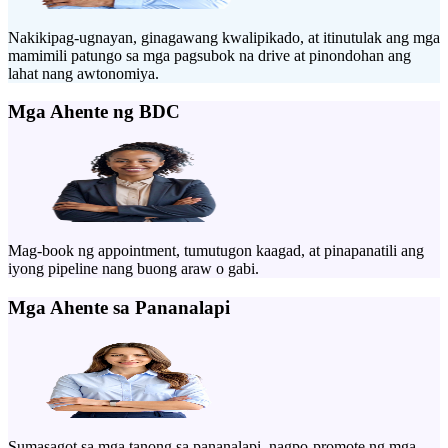
Nakikipag-ugnayan, ginagawang kwalipikado, at itinutulak ang mga
mamimili patungo sa mga pagsubok na drive at pinondohan ang
lahat nang awtonomiya.
Mga Ahente ng BDC
Mag-book ng appointment, tumutugon kaagad, at pinapanatili ang
iyong pipeline nang buong araw o gabi.
Mga Ahente sa Pananalapi
Sumasagot sa mga tanong sa pananalapi, nagpo-promote ng mga