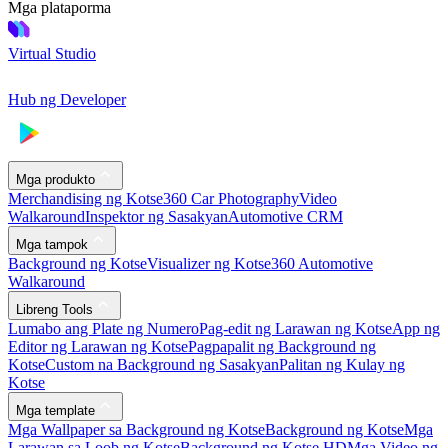
Mga plataporma
Virtual Studio
Hub ng Developer
Mga produkto
Merchandising ng Kotse
360 Car Photography
Video
Walkaround
Inspektor ng Sasakyan
Automotive CRM
Mga tampok
Background ng Kotse
Visualizer ng Kotse
360 Automotive
Walkaround
Libreng Tools
Lumabo ang Plate ng Numero
Pag-edit ng Larawan ng Kotse
App ng
Editor ng Larawan ng Kotse
Pagpapalit ng Background ng
Kotse
Custom na Background ng Sasakyan
Palitan ng Kulay ng
Kotse
Mga template
Mga Wallpaper sa Background ng Kotse
Background ng Kotse
Mga
Larawan sa Loob ng Kotse
Background ng Kotse HD
Mga Video ng