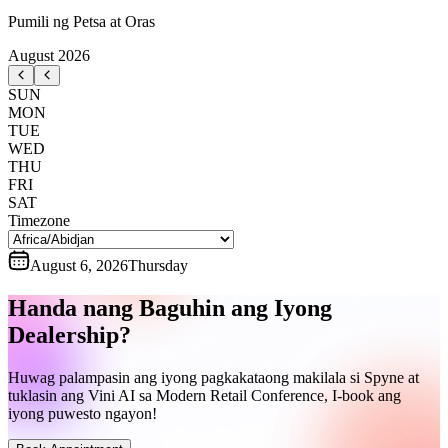
Pumili ng Petsa at Oras
August
2026
SUN
MON
TUE
WED
THU
FRI
SAT
Timezone
August 6, 2026
Thursday
Handa nang Baguhin ang Iyong
Dealership?
Huwag palampasin ang iyong pagkakataong makilala si Spyne at
tuklasin ang Vini AI sa Modern Retail Conference, I-book ang
iyong puwesto ngayon!