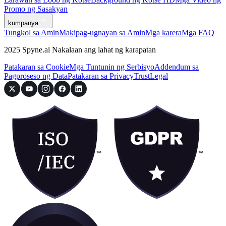
Promo ng Sasakyan
kumpanya
Tungkol sa Amin
Makipag-ugnayan sa Amin
Mga karera
Mga FAQ
2025 Spyne.ai Nakalaan ang lahat ng karapatan
Patakaran sa Cookie
Mga Tuntunin ng Serbisyo
Addendum sa
Pagproseso ng Data
Patakaran sa Privacy
Trust
Legal