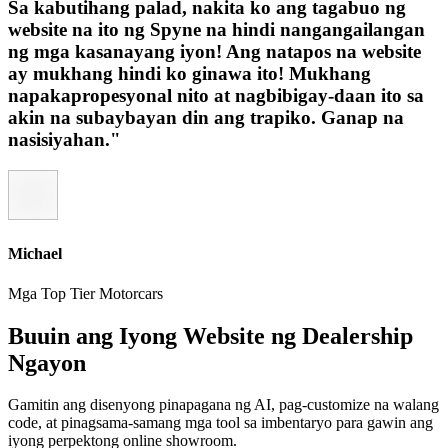
Sa kabutihang palad, nakita ko ang tagabuo ng
website na ito ng Spyne na hindi nangangailangan
ng mga kasanayang iyon! Ang natapos na website
ay mukhang hindi ko ginawa ito! Mukhang
napakapropesyonal nito at nagbibigay-daan ito sa
akin na subaybayan din ang trapiko. Ganap na
nasisiyahan."
Michael
Mga Top Tier Motorcars
Buuin ang Iyong Website ng Dealership
Ngayon
Gamitin ang disenyong pinapagana ng AI, pag-customize na walang
code, at pinagsama-samang mga tool sa imbentaryo para gawin ang
iyong perpektong online showroom.