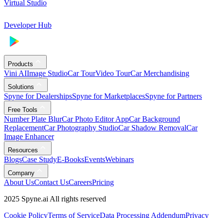
Virtual Studio
Developer Hub
Products
Vini AI
Image Studio
Car Tour
Video Tour
Car Merchandising
Solutions
Spyne for Dealerships
Spyne for Marketplaces
Spyne for Partners
Free Tools
Number Plate Blur
Car Photo Editor App
Car Background
Replacement
Car Photography Studio
Car Shadow Removal
Car
Image Enhancer
Resources
Blogs
Case Study
E-Books
Events
Webinars
Company
About Us
Contact Us
Careers
Pricing
2025 Spyne.ai All rights reserved
Cookie Policy
Terms of Service
Data Processing Addendum
Privacy