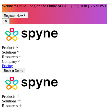
Webinar: David Long on the Future of BDC | July 16th | 5 AM PST
Register Now
Products
Solutions
Resources
Company
Pricing
Book a Demo
Products
Solutions
Resources