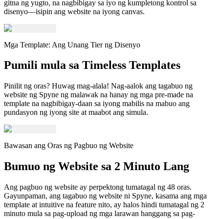
gitna ng yugto, na nagbibigay sa iyo ng kumpletong kontrol sa
disenyo—isipin ang website na iyong canvas.
Mga Template: Ang Unang Tier ng Disenyo
Pumili mula sa Timeless Templates
Pinilit ng oras? Huwag mag-alala! Nag-aalok ang tagabuo ng
website ng Spyne ng malawak na hanay ng mga pre-made na
template na nagbibigay-daan sa iyong mabilis na mabuo ang
pundasyon ng iyong site at maabot ang simula.
Bawasan ang Oras ng Pagbuo ng Website
Bumuo ng Website sa 2 Minuto Lang
Ang pagbuo ng website ay perpektong tumatagal ng 48 oras.
Gayunpaman, ang tagabuo ng website ni Spyne, kasama ang mga
template at intuitive na feature nito, ay halos hindi tumatagal ng 2
minuto mula sa pag-upload ng mga larawan hanggang sa pag-