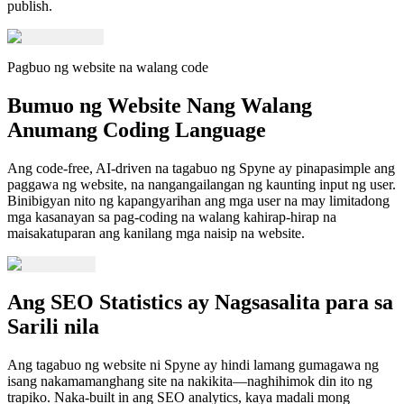
publish.
Pagbuo ng website na walang code
Bumuo ng Website Nang Walang
Anumang Coding Language
Ang code-free, AI-driven na tagabuo ng Spyne ay pinapasimple ang
paggawa ng website, na nangangailangan ng kaunting input ng user.
Binibigyan nito ng kapangyarihan ang mga user na may limitadong
mga kasanayan sa pag-coding na walang kahirap-hirap na
maisakatuparan ang kanilang mga naisip na website.
Ang SEO Statistics ay Nagsasalita para sa
Sarili nila
Ang tagabuo ng website ni Spyne ay hindi lamang gumagawa ng
isang nakamamanghang site na nakikita—naghihimok din ito ng
trapiko. Naka-built in ang SEO analytics, kaya madali mong