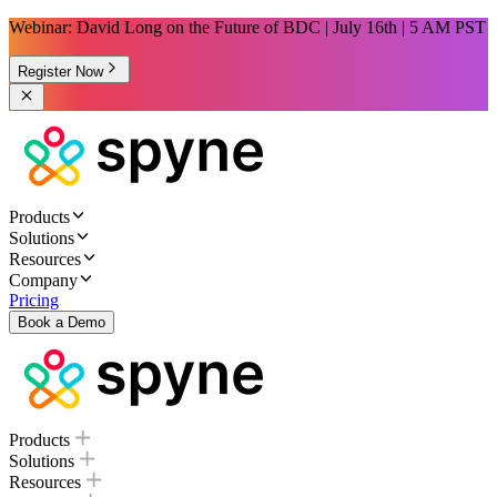
Webinar: David Long on the Future of BDC | July 16th | 5 AM PST
Register Now
Products
Solutions
Resources
Company
Pricing
Book a Demo
Products
Solutions
Resources