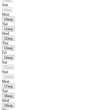
8
aug
Sun
9
aug
Mon
10
aug
Tue
11
aug
Wed
12
aug
Thu
13
aug
Fri
14
aug
Sat
15
aug
Sun
16
aug
Mon
17
aug
Tue
18
aug
Wed
19
aug