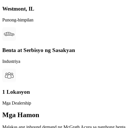
Westmont, IL
Punong-himpilan
Benta at Serbisyo ng Sasakyan
Industriya
1 Lokasyon
Mga Dealership
Mga Hamon
Malakas ang inbound demand ng McGrath Acura sa parehong benta