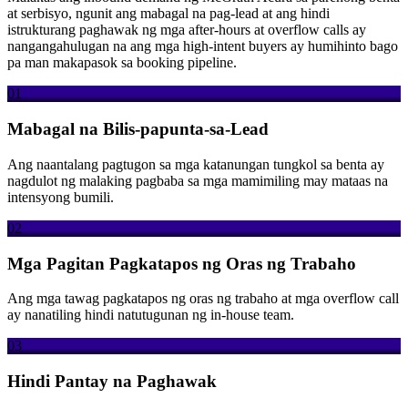
at serbisyo, ngunit ang mabagal na pag-lead at ang hindi
istrukturang paghawak ng mga after-hours at overflow calls ay
nangangahulugan na ang mga high-intent buyers ay humihinto bago
pa man makapasok sa booking pipeline.
01
Mabagal na Bilis-papunta-sa-Lead
Ang naantalang pagtugon sa mga katanungan tungkol sa benta ay
nagdulot ng malaking pagbaba sa mga mamimiling may mataas na
intensyong bumili.
02
Mga Pagitan Pagkatapos ng Oras ng Trabaho
Ang mga tawag pagkatapos ng oras ng trabaho at mga overflow call
ay nanatiling hindi natutugunan ng in-house team.
03
Hindi Pantay na Paghawak