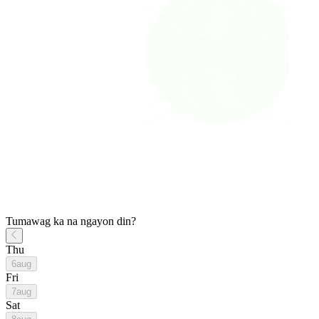
Tumawag ka na ngayon din?
Thu
6
aug
Fri
7
aug
Sat