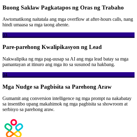
Buong Saklaw Pagkatapos ng Oras ng Trabaho
Awtomatikong naitatala ang mga overflow at after-hours calls, nang
hindi umaasa sa mga taong ahente.
03
Pare-parehong Kwalipikasyon ng Lead
Nakwalipika ng mga pag-uusap sa AI ang mga lead batay sa mga
pamantayan at itinuro ang mga ito sa susunod na hakbang.
04
Mga Nudge sa Pagbisita sa Parehong Araw
Gumamit ang conversion intelligence ng mga prompt na nakabatay
sa insentibo upang makahimok ng mga pagbisita sa showroom at
serbisyo sa parehong araw.