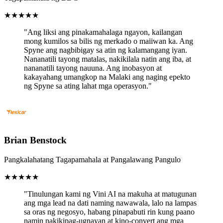
★
★
★
★
★
"Ang liksi ang pinakamahalaga ngayon, kailangan
mong kumilos sa bilis ng merkado o maiiwan ka. Ang
Spyne ang nagbibigay sa atin ng kalamangang iyan.
Nananatili tayong matalas, nakikilala natin ang iba, at
nananatili tayong nauuna. Ang inobasyon at
kakayahang umangkop na Malaki ang naging epekto
ng Spyne sa ating lahat mga operasyon."
Brian Benstock
Pangkalahatang Tagapamahala at Pangalawang Pangulo
★
★
★
★
★
"Tinulungan kami ng Vini AI na makuha at matugunan
ang mga lead na dati naming nawawala, lalo na lampas
sa oras ng negosyo, habang pinapabuti rin kung paano
namin nakikipag-ugnayan at kino-convert ang mga