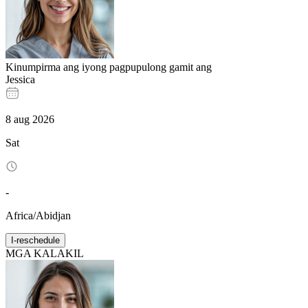
Kinumpirma ang iyong pagpupulong gamit ang
Jessica
8
aug
2026
Sat
-
Africa/Abidjan
I-reschedule
MGA KALAKIL