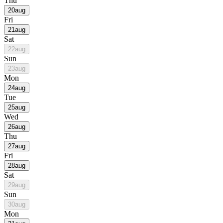
Thu
20
aug
Fri
21
aug
Sat
22
aug
Sun
23
aug
Mon
24
aug
Tue
25
aug
Wed
26
aug
Thu
27
aug
Fri
28
aug
Sat
29
aug
Sun
30
aug
Mon