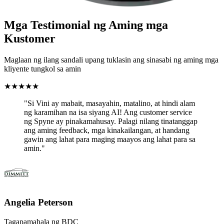
Mga Testimonial ng Aming mga
Kustomer
Maglaan ng ilang sandali upang tuklasin ang sinasabi ng aming mga
kliyente tungkol sa amin
★
★
★
★
★
"Si Vini ay mabait, masayahin, matalino, at hindi alam
ng karamihan na isa siyang AI! Ang customer service
ng Spyne ay pinakamahusay. Palagi nilang tinatanggap
ang aming feedback, mga kinakailangan, at handang
gawin ang lahat para maging maayos ang lahat para sa
amin."
Angelia Peterson
Tagapamahala ng BDC