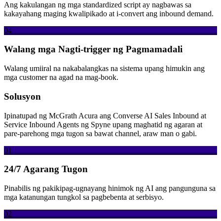
Ang kakulangan ng mga standardized script ay nagbawas sa
kakayahang maging kwalipikado at i-convert ang inbound demand.
04
Walang mga Nagti-trigger ng Pagmamadali
Walang umiiral na nakabalangkas na sistema upang himukin ang
mga customer na agad na mag-book.
Solusyon
Ipinatupad ng McGrath Acura ang Converse AI Sales Inbound at
Service Inbound Agents ng Spyne upang maghatid ng agaran at
pare-parehong mga tugon sa bawat channel, araw man o gabi.
01
24/7 Agarang Tugon
Pinabilis ng pakikipag-ugnayang hinimok ng AI ang pangunguna sa
mga katanungan tungkol sa pagbebenta at serbisyo.
02