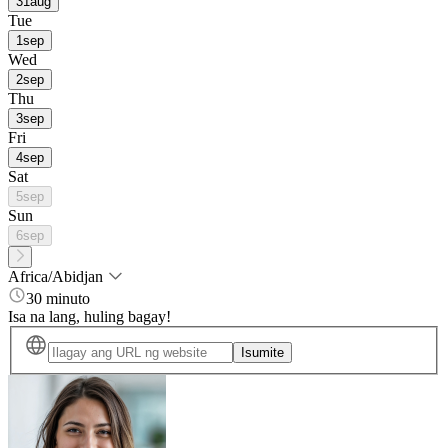
31
aug
Tue
1
sep
Wed
2
sep
Thu
3
sep
Fri
4
sep
Sat
5
sep
Sun
6
sep
Africa/Abidjan
30 minuto
Isa na lang, huling bagay!
Isumite