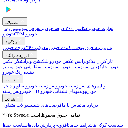
محصولات
تجارت خودرو
عکاسی ۳۶۰ درجه خودرو
معرفی ویدیویی
بازرس
CRM خودرو
خودرو
ویژگی‌ها
پس‌زمینه خودرو
تجسم‌کننده خودرو
معرفی ۳۶۰ درجه خودرو
ابزارهای رایگان
تار کردن پلاک
ویرایش عکس خودرو
اپلیکیشن ویرایشگر عکس
خودرو
جایگزینی پس‌زمینه خودرو
پس‌زمینه سفارشی خودرو
تغییر
دهنده رنگ خودرو
قالب‌ها
والپیپرهای پس‌زمینه خودرو
پس‌زمینه خودرو
تصاویر داخل
پس‌زمینه HD خودرو
ویدیوهای تبلیغاتی خودرو
خودرو
شرکت
درباره ما
تماس با ما
فرصت‌های شغلی
سوالات متداول
۲۰۲۵ Spyne.ai تمامی حقوق محفوظ است
سیاست کوکی‌ها
شرایط خدمات
افزونه پردازش داده‌ها
سیاست حفظ