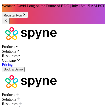
Webinar: David Long on the Future of BDC | July 16th | 5 AM PST
Register Now
Products
Solutions
Resources
Company
Pricing
Book a Demo
Products
Solutions
Resources