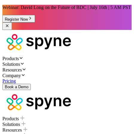
Webinar: David Long on the Future of BDC | July 16th | 5 AM PST
Register Now
Products
Solutions
Resources
Company
Pricing
Book a Demo
Products
Solutions
Resources