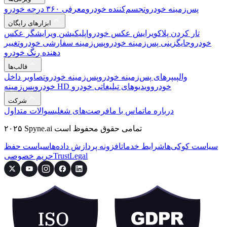
پس‌زمینه خودرو
تجسم‌کننده خودرو
معرفی ۳۶۰ درجه خودرو
ابزارهای رایگان
تار کردن پلاک
ویرایش عکس خودرو
اپلیکیشن ویرایشگر عکس
خودرو
جایگزینی پس‌زمینه خودرو
پس‌زمینه سفارشی خودرو
تغییر
دهنده رنگ خودرو
قالب‌ها
والپیپرهای پس‌زمینه خودرو
پس‌زمینه خودرو
تصاویر داخل
پس‌زمینه HD خودرو
ویدیوهای تبلیغاتی خودرو
خودرو
شرکت
درباره ما
تماس با ما
فرصت‌های شغلی
سوالات متداول
۲۰۲۵ Spyne.ai تمامی حقوق محفوظ است
سیاست کوکی‌ها
شرایط خدمات
افزونه پردازش داده‌ها
سیاست حفظ
Legal
Trust
حریم خصوصی