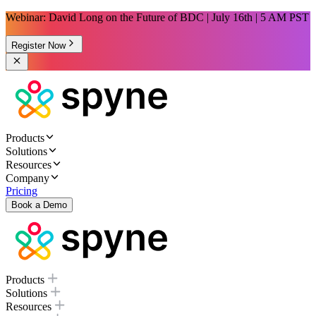
Webinar: David Long on the Future of BDC | July 16th | 5 AM PST
Register Now
Products
Solutions
Resources
Company
Pricing
Book a Demo
Products
Solutions
Resources