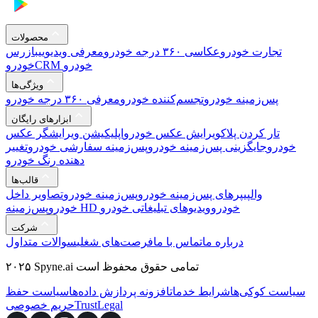
محصولات
تجارت خودرو
عکاسی ۳۶۰ درجه خودرو
معرفی ویدیویی
بازرس
CRM خودرو
خودرو
ویژگی‌ها
پس‌زمینه خودرو
تجسم‌کننده خودرو
معرفی ۳۶۰ درجه خودرو
ابزارهای رایگان
تار کردن پلاک
ویرایش عکس خودرو
اپلیکیشن ویرایشگر عکس
خودرو
جایگزینی پس‌زمینه خودرو
پس‌زمینه سفارشی خودرو
تغییر
دهنده رنگ خودرو
قالب‌ها
والپیپرهای پس‌زمینه خودرو
پس‌زمینه خودرو
تصاویر داخل
پس‌زمینه HD خودرو
ویدیوهای تبلیغاتی خودرو
خودرو
شرکت
درباره ما
تماس با ما
فرصت‌های شغلی
سوالات متداول
۲۰۲۵ Spyne.ai تمامی حقوق محفوظ است
سیاست کوکی‌ها
شرایط خدمات
افزونه پردازش داده‌ها
سیاست حفظ
Legal
Trust
حریم خصوصی