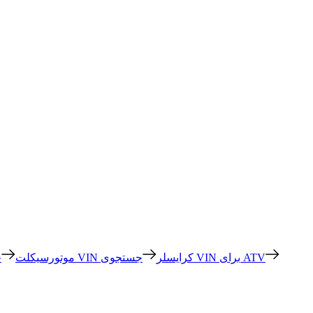
جستجوی VIN برای ATV
جستجوی VIN کرایسلر
جستجوی VIN موتورسیکلت