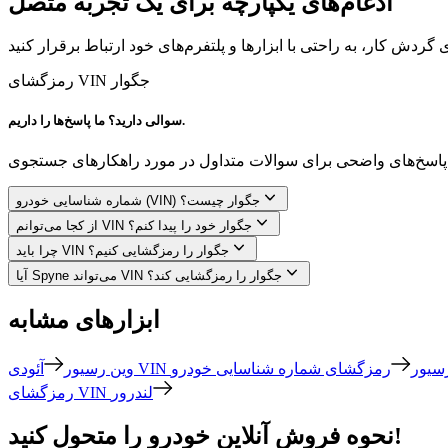
ادغام‌های یکپارچه برای یک تجربه متصل
گردش کار، به راحتی با ابزارها و پلتفرم‌های خود ارتباط برقرار کنید
رمزگشای VIN جگوار
سوالی دارید؟ ما پاسخ‌ها را داریم.
شماره شناسایی خودرو (VIN) جگوار چیست؟
از کجا می‌توانم VIN جگوار خود را پیدا کنم؟
چرا باید VIN جگوار را رمزگشایی کنیم؟
آیا Spyne می‌تواند VIN جگوار را رمزگشایی کند؟
ابزارهای مشابه
ودی VIN رسیور
وین رسیور
رمزگشای VIN لندرور
نحوه فروش آنلاین خودرو را متحول کنید!