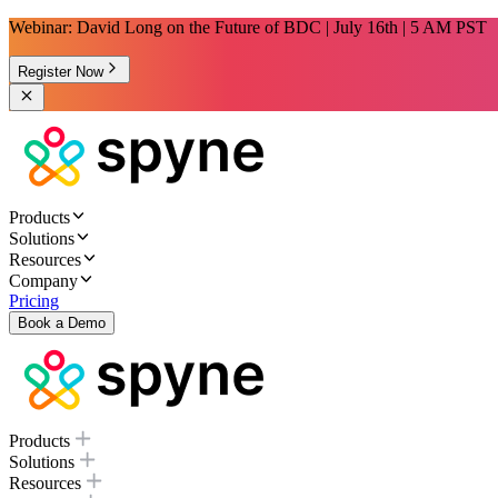
Webinar: David Long on the Future of BDC | July 16th | 5 AM PST
Register Now
Products
Solutions
Resources
Company
Pricing
Book a Demo
Products
Solutions
Resources