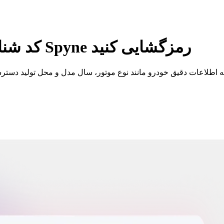
کد شناسایی خودرو جگوار خود را با ابزار Spyne رمزگشایی کنید