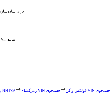
برای ساده‌سازی 
پاسخ‌های واضحی برای سوالات متداول در مورد راهکارهای جستجوی Vin بیابید
رمزگشای VIN فولکس واگن
رمزگشای شماره شناسایی خودرو NHTSA
آئ