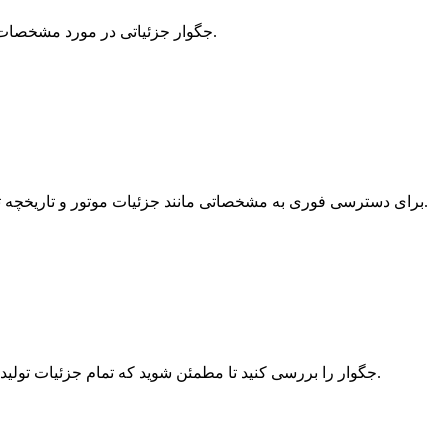
ساختار VIN جگوار جزئیاتی در مورد مشخصات خودرو، از جمله نوع موتور و محل تولید را فاش می‌کند.
از رمزگشای شماره شناسایی خودرو جگوار Spyne برای دسترسی فوری به مشخصاتی مانند جزئیات موتور و تاریخچه تولید استفاده کنید.
داده‌های رمزگشایی‌شده‌ی VIN جگوار را بررسی کنید تا مطمئن شوید که تمام جزئیات تولید و مشخصات با خودرو مطابقت دارند.