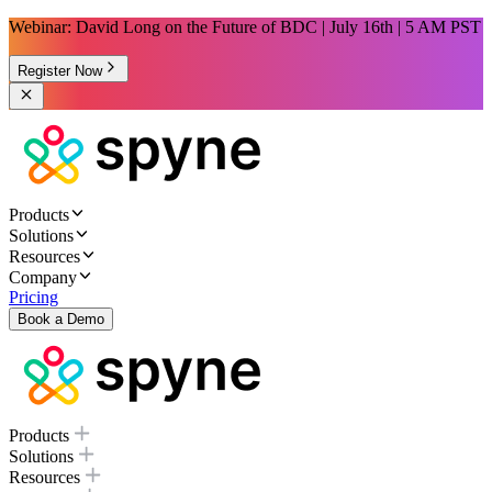
Webinar: David Long on the Future of BDC | July 16th | 5 AM PST
Register Now
Products
Solutions
Resources
Company
Pricing
Book a Demo
Products
Solutions
Resources