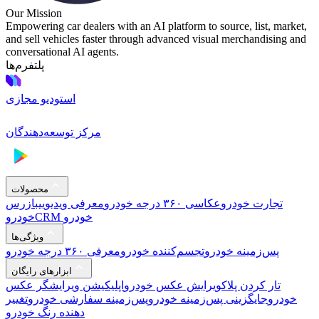
Our Mission
Empowering car dealers with an AI platform to source, list, market,
and sell vehicles faster through advanced visual merchandising and
conversational AI agents.
پلتفرم‌ها
استودیو مجازی
مرکز توسعه‌دهندگان
محصولات
تجارت خودرو
عکاسی ۳۶۰ درجه خودرو
معرفی ویدیویی
بازرس
CRM خودرو
خودرو
ویژگی‌ها
پس‌زمینه خودرو
تجسم‌کننده خودرو
معرفی ۳۶۰ درجه خودرو
ابزارهای رایگان
تار کردن پلاک
ویرایش عکس خودرو
اپلیکیشن ویرایشگر عکس
خودرو
جایگزینی پس‌زمینه خودرو
پس‌زمینه سفارشی خودرو
تغییر
دهنده رنگ خودرو