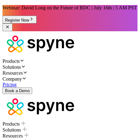
Webinar: David Long on the Future of BDC | July 16th | 5 AM PST
Register Now
Products
Solutions
Resources
Company
Pricing
Book a Demo
Products
Solutions
Resources