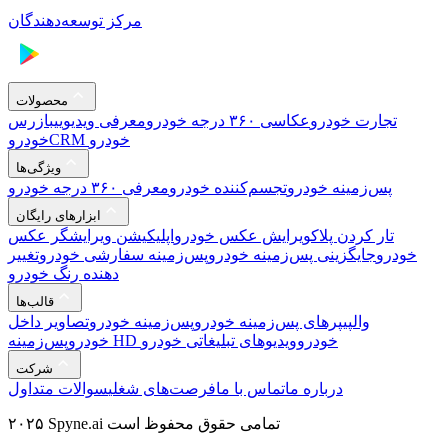
مرکز توسعه‌دهندگان
محصولات
تجارت خودرو
عکاسی ۳۶۰ درجه خودرو
معرفی ویدیویی
بازرس
CRM خودرو
خودرو
ویژگی‌ها
پس‌زمینه خودرو
تجسم‌کننده خودرو
معرفی ۳۶۰ درجه خودرو
ابزارهای رایگان
تار کردن پلاک
ویرایش عکس خودرو
اپلیکیشن ویرایشگر عکس
خودرو
جایگزینی پس‌زمینه خودرو
پس‌زمینه سفارشی خودرو
تغییر
دهنده رنگ خودرو
قالب‌ها
والپیپرهای پس‌زمینه خودرو
پس‌زمینه خودرو
تصاویر داخل
پس‌زمینه HD خودرو
ویدیوهای تبلیغاتی خودرو
خودرو
شرکت
درباره ما
تماس با ما
فرصت‌های شغلی
سوالات متداول
۲۰۲۵ Spyne.ai تمامی حقوق محفوظ است