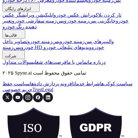
پس‌زمینه خودرو
تجسم‌کننده خودرو
معرفی ۳۶۰ درجه خودرو
ابزارهای رایگان
تار کردن پلاک
ویرایش عکس خودرو
اپلیکیشن ویرایشگر عکس
خودرو
جایگزینی پس‌زمینه خودرو
پس‌زمینه سفارشی خودرو
تغییر
دهنده رنگ خودرو
قالب‌ها
والپیپرهای پس‌زمینه خودرو
پس‌زمینه خودرو
تصاویر داخل
پس‌زمینه HD خودرو
ویدیوهای تبلیغاتی خودرو
خودرو
شرکت
درباره ما
تماس با ما
فرصت‌های شغلی
سوالات متداول
۲۰۲۵ Spyne.ai تمامی حقوق محفوظ است
سیاست کوکی‌ها
شرایط خدمات
افزونه پردازش داده‌ها
سیاست حفظ
Legal
Trust
حریم خصوصی