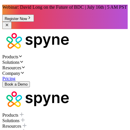
Webinar: David Long on the Future of BDC | July 16th | 5 AM PST
Register Now
Products
Solutions
Resources
Company
Pricing
Book a Demo
Products
Solutions
Resources