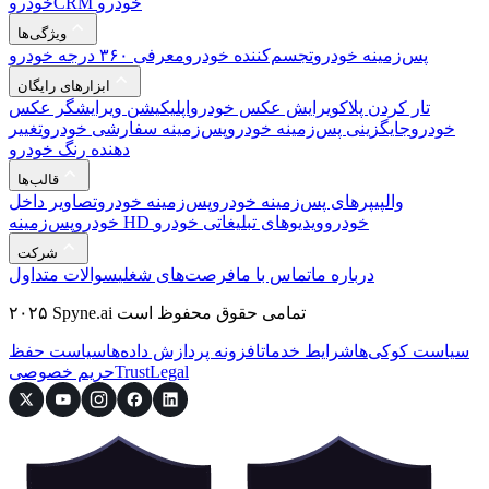
CRM خودرو
خودرو
ویژگی‌ها
پس‌زمینه خودرو
تجسم‌کننده خودرو
معرفی ۳۶۰ درجه خودرو
ابزارهای رایگان
تار کردن پلاک
ویرایش عکس خودرو
اپلیکیشن ویرایشگر عکس
خودرو
جایگزینی پس‌زمینه خودرو
پس‌زمینه سفارشی خودرو
تغییر
دهنده رنگ خودرو
قالب‌ها
والپیپرهای پس‌زمینه خودرو
پس‌زمینه خودرو
تصاویر داخل
پس‌زمینه HD خودرو
ویدیوهای تبلیغاتی خودرو
خودرو
شرکت
درباره ما
تماس با ما
فرصت‌های شغلی
سوالات متداول
۲۰۲۵ Spyne.ai تمامی حقوق محفوظ است
سیاست کوکی‌ها
شرایط خدمات
افزونه پردازش داده‌ها
سیاست حفظ
Legal
Trust
حریم خصوصی