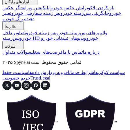
ابزارهای رایگان
تار کردن پلاک
ویرایش عکس خودرو
اپلیکیشن ویرایشگر عکس
خودرو
جایگزینی پس‌زمینه خودرو
پس‌زمینه سفارشی خودرو
تغییر
دهنده رنگ خودرو
قالب‌ها
والپیپرهای پس‌زمینه خودرو
پس‌زمینه خودرو
تصاویر داخل
پس‌زمینه HD خودرو
ویدیوهای تبلیغاتی خودرو
خودرو
شرکت
درباره ما
تماس با ما
فرصت‌های شغلی
سوالات متداول
۲۰۲۵ Spyne.ai تمامی حقوق محفوظ است
سیاست کوکی‌ها
شرایط خدمات
افزونه پردازش داده‌ها
سیاست حفظ
Legal
Trust
حریم خصوصی