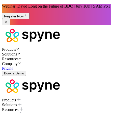
Webinar: David Long on the Future of BDC | July 16th | 5 AM PST
Register Now
Products
Solutions
Resources
Company
Pricing
Book a Demo
Products
Solutions
Resources