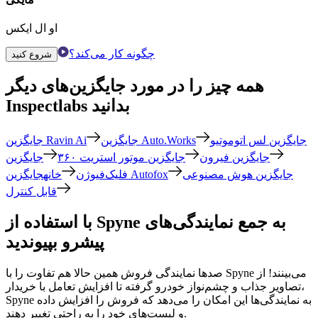
او ال ایکس
چگونه کار می‌کند؟
شروع کنید
همه چیز را در مورد جایگزین‌های دیگر
Inspectlabs بدانید
جایگزین لس اتوموتیو
جایگزین Auto.Works
جایگزین Ravin Ai
جایگزین فیرون
جایگزین موتور استریت ۳۶۰
جایگزین
جایگزین هوش مصنوعی
خانهجایگزین Autofox
فلیک‌فیوژن
قابل کنترل
با استفاده از Spyne به جمع نمایندگی‌های
پیشرو بپیوندید
صدها نمایندگی فروش همین حالا هم تفاوت را با Spyne می‌بینند! از
تصاویر جذاب و چشم‌نواز خودرو گرفته تا افزایش تعامل با خریدار،
Spyne به نمایندگی‌ها این امکان را می‌دهد که فروش را افزایش داده
و لیست‌های خود را به راحتی تغییر دهند.