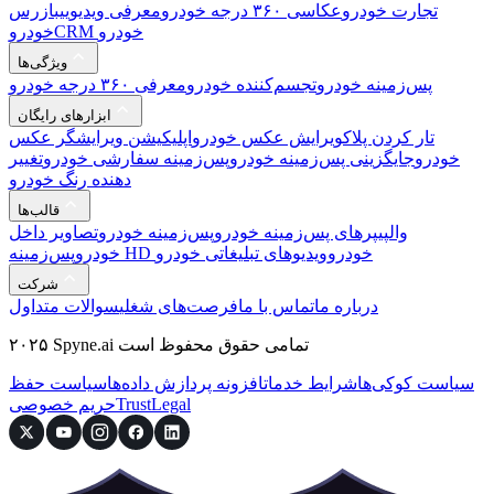
تجارت خودرو
عکاسی ۳۶۰ درجه خودرو
معرفی ویدیویی
بازرس
CRM خودرو
خودرو
ویژگی‌ها
پس‌زمینه خودرو
تجسم‌کننده خودرو
معرفی ۳۶۰ درجه خودرو
ابزارهای رایگان
تار کردن پلاک
ویرایش عکس خودرو
اپلیکیشن ویرایشگر عکس
خودرو
جایگزینی پس‌زمینه خودرو
پس‌زمینه سفارشی خودرو
تغییر
دهنده رنگ خودرو
قالب‌ها
والپیپرهای پس‌زمینه خودرو
پس‌زمینه خودرو
تصاویر داخل
پس‌زمینه HD خودرو
ویدیوهای تبلیغاتی خودرو
خودرو
شرکت
درباره ما
تماس با ما
فرصت‌های شغلی
سوالات متداول
۲۰۲۵ Spyne.ai تمامی حقوق محفوظ است
سیاست کوکی‌ها
شرایط خدمات
افزونه پردازش داده‌ها
سیاست حفظ
Legal
Trust
حریم خصوصی