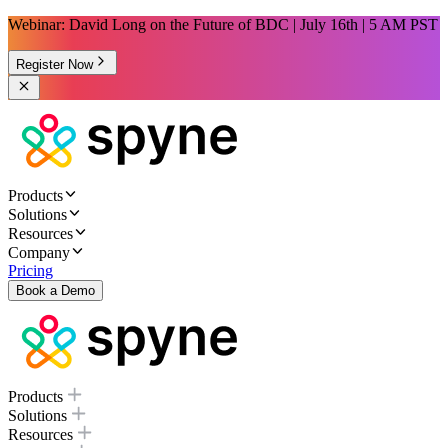
Webinar: David Long on the Future of BDC | July 16th | 5 AM PST
Register Now
Products
Solutions
Resources
Company
Pricing
Book a Demo
Products
Solutions
Resources