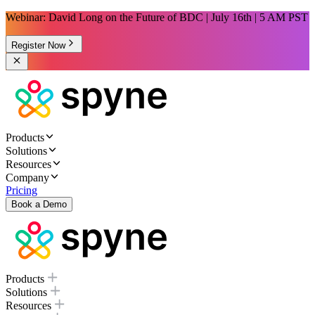
Webinar: David Long on the Future of BDC | July 16th | 5 AM PST
Register Now
Products
Solutions
Resources
Company
Pricing
Book a Demo
Products
Solutions
Resources