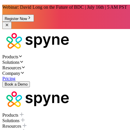
Webinar: David Long on the Future of BDC | July 16th | 5 AM PST
Register Now
Products
Solutions
Resources
Company
Pricing
Book a Demo
Products
Solutions
Resources