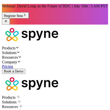
Webinar: David Long on the Future of BDC | July 16th | 5 AM PST
Register Now
Products
Solutions
Resources
Company
Pricing
Book a Demo
Products
Solutions
Resources