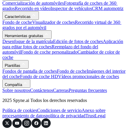
Comercialización de automóviles
Fotografía de coches de 360 ​​
grados
Recorrido en vídeo
Inspector de vehículos
CRM automotriz
Características
Fondo de coche
Visualizador de coches
Recorrido virtual de 360 ​​
grados por el automóvil
Herramientas gratuitas
Desenfoque de la matrícula
Edición de fotos de coches
Aplicación
para editar fotos de coches
Reemplazo del fondo del
automóvil
Fondo de coche personalizado
Cambiador de color de
coche
Plantillas
Fondos de pantalla de coches
Fondo de coche
Imágenes del interior
del coche
Fondo de coche HD
Vídeos promocionales de coches
Compañía
Sobre nosotros
Contáctenos
Carreras
Preguntas frecuentes
2025 Spyne.ai Todos los derechos reservados
Política de cookies
Condiciones de servicio
Anexo sobre
procesamiento de datos
política de privacidad
Trust
Legal