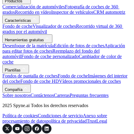
Productos
Comercialización de automóviles
Fotografía de coches de 360 ​​
grados
Recorrido en vídeo
Inspector de vehículos
CRM automotriz
Características
Fondo de coche
Visualizador de coches
Recorrido virtual de 360 ​​
grados por el automóvil
Herramientas gratuitas
Desenfoque de la matrícula
Edición de fotos de coches
Aplicación
para editar fotos de coches
Reemplazo del fondo del
automóvil
Fondo de coche personalizado
Cambiador de color de
coche
Plantillas
Fondos de pantalla de coches
Fondo de coche
Imágenes del interior
del coche
Fondo de coche HD
Vídeos promocionales de coches
Compañía
Sobre nosotros
Contáctenos
Carreras
Preguntas frecuentes
2025 Spyne.ai Todos los derechos reservados
Política de cookies
Condiciones de servicio
Anexo sobre
procesamiento de datos
política de privacidad
Trust
Legal