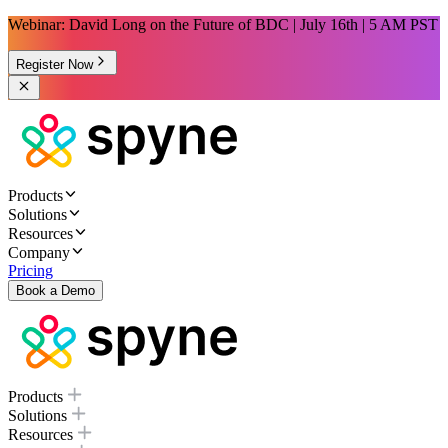
Webinar: David Long on the Future of BDC | July 16th | 5 AM PST
Register Now
Products
Solutions
Resources
Company
Pricing
Book a Demo
Products
Solutions
Resources