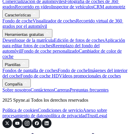
Comercialización de automóviles
Fotografía de coches de 360 ​​
grados
Recorrido en vídeo
Inspector de vehículos
CRM automotriz
Características
Fondo de coche
Visualizador de coches
Recorrido virtual de 360 ​​
grados por el automóvil
Herramientas gratuitas
Desenfoque de la matrícula
Edición de fotos de coches
Aplicación
para editar fotos de coches
Reemplazo del fondo del
automóvil
Fondo de coche personalizado
Cambiador de color de
coche
Plantillas
Fondos de pantalla de coches
Fondo de coche
Imágenes del interior
del coche
Fondo de coche HD
Vídeos promocionales de coches
Compañía
Sobre nosotros
Contáctenos
Carreras
Preguntas frecuentes
2025 Spyne.ai Todos los derechos reservados
Política de cookies
Condiciones de servicio
Anexo sobre
procesamiento de datos
política de privacidad
Trust
Legal