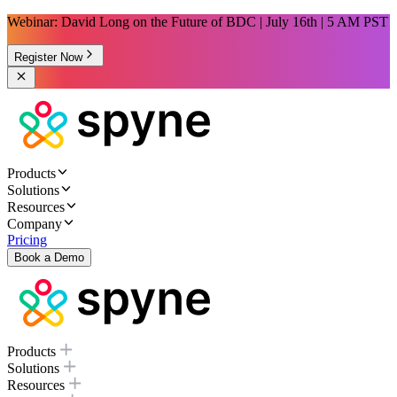
Webinar: David Long on the Future of BDC | July 16th | 5 AM PST
Register Now
Products
Solutions
Resources
Company
Pricing
Book a Demo
Products
Solutions
Resources