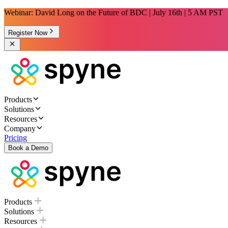
Webinar: David Long on the Future of BDC | July 16th | 5 AM PST
Register Now
Products
Solutions
Resources
Company
Pricing
Book a Demo
Products
Solutions
Resources