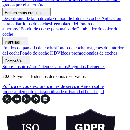
grados por el automóvil
Herramientas gratuitas
Desenfoque de la matrícula
Edición de fotos de coches
Aplicación
para editar fotos de coches
Reemplazo del fondo del
automóvil
Fondo de coche personalizado
Cambiador de color de
coche
Plantillas
Fondos de pantalla de coches
Fondo de coche
Imágenes del interior
del coche
Fondo de coche HD
Vídeos promocionales de coches
Compañía
Sobre nosotros
Contáctenos
Carreras
Preguntas frecuentes
2025 Spyne.ai Todos los derechos reservados
Política de cookies
Condiciones de servicio
Anexo sobre
procesamiento de datos
política de privacidad
Trust
Legal