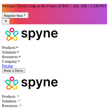
Webinar: David Long on the Future of BDC | July 16th | 5 AM PST
Register Now
Products
Solutions
Resources
Company
Pricing
Book a Demo
Products
Solutions
Resources