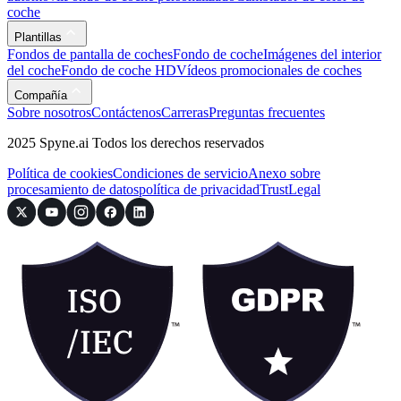
coche
Plantillas
Fondos de pantalla de coches
Fondo de coche
Imágenes del interior
del coche
Fondo de coche HD
Vídeos promocionales de coches
Compañía
Sobre nosotros
Contáctenos
Carreras
Preguntas frecuentes
2025 Spyne.ai Todos los derechos reservados
Política de cookies
Condiciones de servicio
Anexo sobre
procesamiento de datos
política de privacidad
Trust
Legal