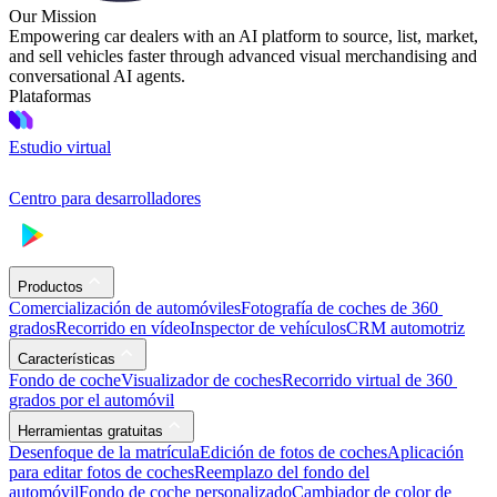
Our Mission
Empowering car dealers with an AI platform to source, list, market,
and sell vehicles faster through advanced visual merchandising and
conversational AI agents.
Plataformas
Estudio virtual
Centro para desarrolladores
Productos
Comercialización de automóviles
Fotografía de coches de 360 ​​
grados
Recorrido en vídeo
Inspector de vehículos
CRM automotriz
Características
Fondo de coche
Visualizador de coches
Recorrido virtual de 360 ​​
grados por el automóvil
Herramientas gratuitas
Desenfoque de la matrícula
Edición de fotos de coches
Aplicación
para editar fotos de coches
Reemplazo del fondo del
automóvil
Fondo de coche personalizado
Cambiador de color de