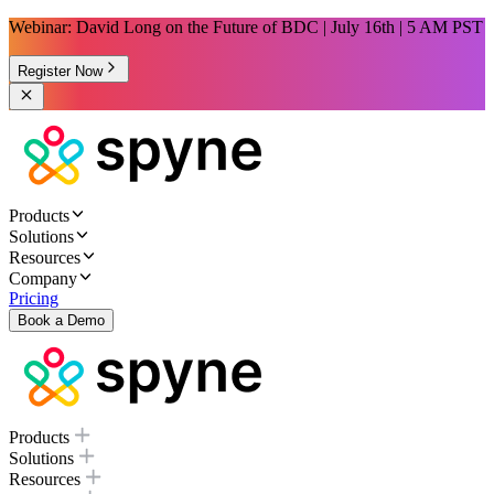
Webinar: David Long on the Future of BDC | July 16th | 5 AM PST
Register Now
Products
Solutions
Resources
Company
Pricing
Book a Demo
Products
Solutions
Resources