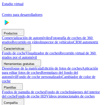
Estudio virtual
Centro para desarrolladores
Productos
Comercialización de automóviles
Fotografía de coches de 360 ​​
grados
Recorrido en vídeo
Inspector de vehículos
CRM automotriz
Características
Fondo de coche
Visualizador de coches
Recorrido virtual de 360 ​​
grados por el automóvil
Herramientas gratuitas
Desenfoque de la matrícula
Edición de fotos de coches
Aplicación
para editar fotos de coches
Reemplazo del fondo del
automóvil
Fondo de coche personalizado
Cambiador de color de
coche
Plantillas
Fondos de pantalla de coches
Fondo de coche
Imágenes del interior
del coche
Fondo de coche HD
Vídeos promocionales de coches
Compañía