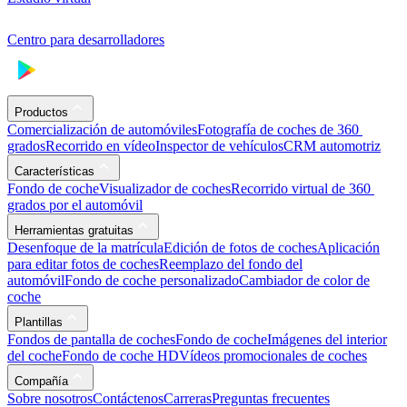
Centro para desarrolladores
Productos
Comercialización de automóviles
Fotografía de coches de 360 ​​
grados
Recorrido en vídeo
Inspector de vehículos
CRM automotriz
Características
Fondo de coche
Visualizador de coches
Recorrido virtual de 360 ​​
grados por el automóvil
Herramientas gratuitas
Desenfoque de la matrícula
Edición de fotos de coches
Aplicación
para editar fotos de coches
Reemplazo del fondo del
automóvil
Fondo de coche personalizado
Cambiador de color de
coche
Plantillas
Fondos de pantalla de coches
Fondo de coche
Imágenes del interior
del coche
Fondo de coche HD
Vídeos promocionales de coches
Compañía
Sobre nosotros
Contáctenos
Carreras
Preguntas frecuentes