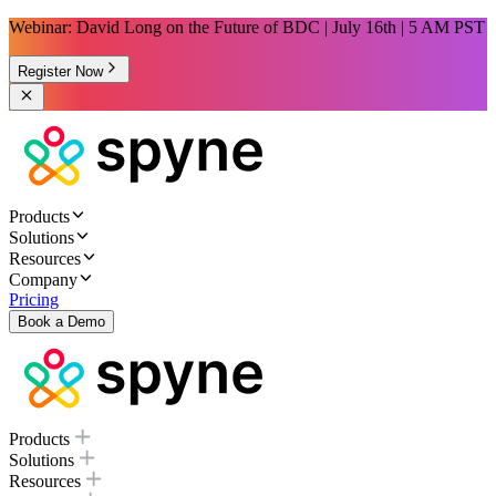
Webinar: David Long on the Future of BDC | July 16th | 5 AM PST
Register Now
Products
Solutions
Resources
Company
Pricing
Book a Demo
Products
Solutions
Resources