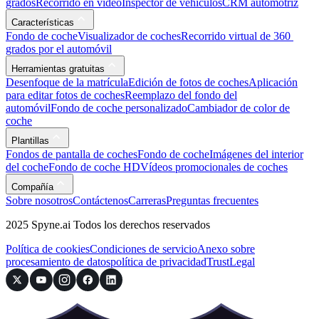
grados
Recorrido en vídeo
Inspector de vehículos
CRM automotriz
Características
Fondo de coche
Visualizador de coches
Recorrido virtual de 360 ​​
grados por el automóvil
Herramientas gratuitas
Desenfoque de la matrícula
Edición de fotos de coches
Aplicación
para editar fotos de coches
Reemplazo del fondo del
automóvil
Fondo de coche personalizado
Cambiador de color de
coche
Plantillas
Fondos de pantalla de coches
Fondo de coche
Imágenes del interior
del coche
Fondo de coche HD
Vídeos promocionales de coches
Compañía
Sobre nosotros
Contáctenos
Carreras
Preguntas frecuentes
2025 Spyne.ai Todos los derechos reservados
Política de cookies
Condiciones de servicio
Anexo sobre
procesamiento de datos
política de privacidad
Trust
Legal