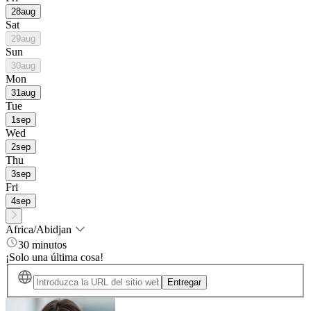
28
aug
Sat
29
aug
Sun
30
aug
Mon
31
aug
Tue
1
sep
Wed
2
sep
Thu
3
sep
Fri
4
sep
Africa/Abidjan
30 minutos
¡Solo una última cosa!
Entregar