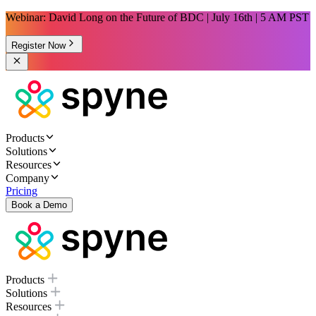
Webinar: David Long on the Future of BDC | July 16th | 5 AM PST
Register Now
Products
Solutions
Resources
Company
Pricing
Book a Demo
Products
Solutions
Resources