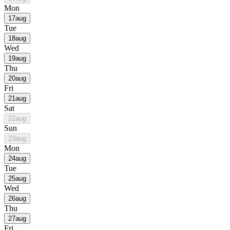
Mon
17
aug
Tue
18
aug
Wed
19
aug
Thu
20
aug
Fri
21
aug
Sat
22
aug
Sun
23
aug
Mon
24
aug
Tue
25
aug
Wed
26
aug
Thu
27
aug
Fri