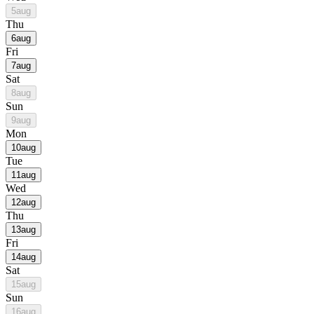
5
aug
Thu
6
aug
Fri
7
aug
Sat
8
aug
Sun
9
aug
Mon
10
aug
Tue
11
aug
Wed
12
aug
Thu
13
aug
Fri
14
aug
Sat
15
aug
Sun
16
aug