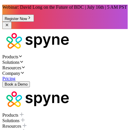
Webinar: David Long on the Future of BDC | July 16th | 5 AM PST
Register Now
Products
Solutions
Resources
Company
Pricing
Book a Demo
Products
Solutions
Resources