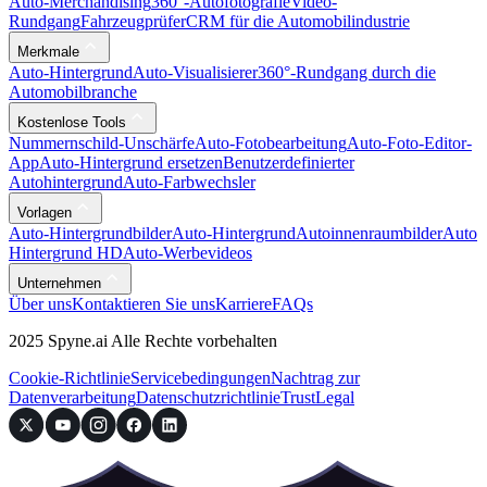
Auto-Merchandising
360°-Autofotografie
Video-
Rundgang
Fahrzeugprüfer
CRM für die Automobilindustrie
Merkmale
Auto-Hintergrund
Auto-Visualisierer
360°-Rundgang durch die
Automobilbranche
Kostenlose Tools
Nummernschild-Unschärfe
Auto-Fotobearbeitung
Auto-Foto-Editor-
App
Auto-Hintergrund ersetzen
Benutzerdefinierter
Autohintergrund
Auto-Farbwechsler
Vorlagen
Auto-Hintergrundbilder
Auto-Hintergrund
Autoinnenraumbilder
Auto
Hintergrund HD
Auto-Werbevideos
Unternehmen
Über uns
Kontaktieren Sie uns
Karriere
FAQs
2025 Spyne.ai Alle Rechte vorbehalten
Cookie-Richtlinie
Servicebedingungen
Nachtrag zur
Datenverarbeitung
Datenschutzrichtlinie
Trust
Legal